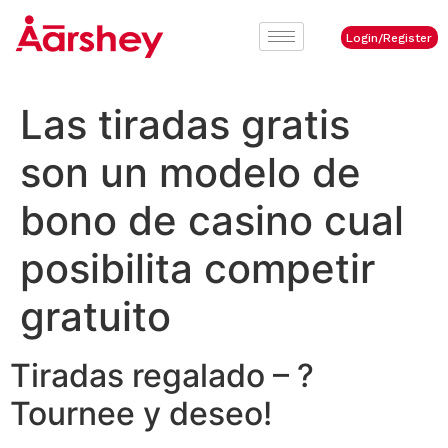
Login/Register
Las tiradas gratis
son un modelo de
bono de casino cual
posibilita competir
gratuito
Tiradas regalado – ?
Tournee y deseo!