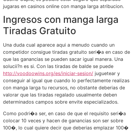
jugaras en casinos online con manga larga atribucion.
Ingresos con manga larga
Tiradas Gratuito
Una duda cual aparece aqui a menudo cuando un
competidor consigue tiradas gratuito seri�a en caso de
que las ganancias se pueden sacar igual manera. Una
solucii?n es si. Con las tiradas de balde se puede
http://voodoowins.org/es/iniciar-sesion/
juguetear y
conseguir al igual que cuando lo perfectamente realizas
con manga larga tu recursos, no obstante deberias de
valorar que las tiradas regalado usualmente deben
determinados campos sobre envite especializados.
Como podri�a ser, en caso de que el requisito seri�a
colocar 10 veces y hacen de ganancias son ser sobre
100�, lo cual quiere decir que deberias emplazar 100�