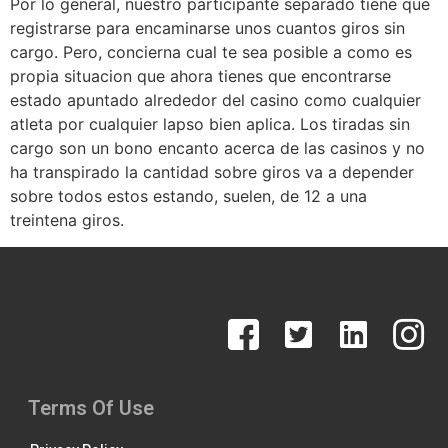
Por lo general, nuestro participante separado tiene que
registrarse para encaminarse unos cuantos giros sin
cargo. Pero, concierna cual te sea posible a como es
propia situacion que ahora tienes que encontrarse
estado apuntado alrededor del casino como cualquier
atleta por cualquier lapso bien aplica. Los tiradas sin
cargo son un bono encanto acerca de las casinos y no
ha transpirado la cantidad sobre giros va a depender
sobre todos estos estando, suelen, de 12 a una
treintena giros.
Terms Of Use