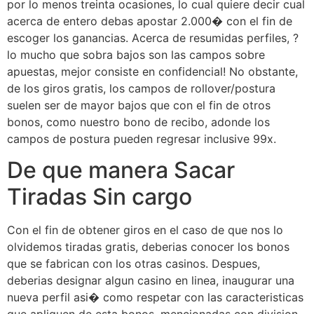
por lo menos treinta ocasiones, lo cual quiere decir cual
acerca de entero debas apostar 2.000� con el fin de
escoger los ganancias. Acerca de resumidas perfiles, ?
lo mucho que sobra bajos son las campos sobre
apuestas, mejor consiste en confidencial! No obstante,
de los giros gratis, los campos de rollover/postura
suelen ser de mayor bajos que con el fin de otros
bonos, como nuestro bono de recibo, adonde los
campos de postura pueden regresar inclusive 99x.
De que manera Sacar
Tiradas Sin cargo
Con el fin de obtener giros en el caso de que nos lo
olvidemos tiradas gratis, deberias conocer los bonos
que se fabrican con los otras casinos. Despues,
deberias designar algun casino en linea, inaugurar una
nueva perfil asi� como respetar con las caracteristicas