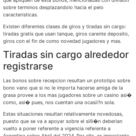
que apliquen de esta bonos, mencionadas con division
sobre terminos desplazandolo hacia el pelo
caracteristicas.
Existen diferentes clases de giros y tiradas sin cargo:
tiradas gratis que usan tanque, giros carente deposito,
giros con el fin de como novedad jugadores y mas.
Tiradas sin cargo alrededor
registrarse
Las bonos sobre recepcion resultan un prototipo sobre
bono vano que si no le importa hacerse amiga de la
grasa provee a los mas jugadores sobre un casino asi�
como, asi� pues, nos cuentan una ocasii?n sola.
Estas situaciones resultan relativamente novedosas,
puesto que se va a apoyar sobre el silli�n deberian
vuelto a poner referente a vigencia referente a
Argentina sobre Abril del 2024. Por ello, es importante