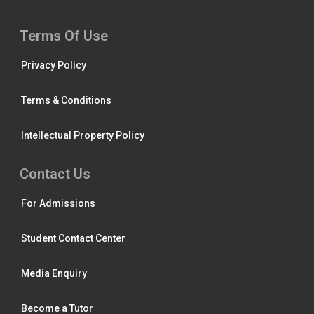
Terms Of Use
Privacy Policy
Terms & Conditions
Intellectual Property Policy
Contact Us
For Admissions
Student Contact Center
Media Enquiry
Become a Tutor