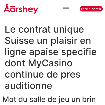
Login/Register
Le contrat unique
Suisse un plaisir en
ligne apaise specifie
dont MyCasino
continue de pres
auditionne
Mot du salle de jeu un brin