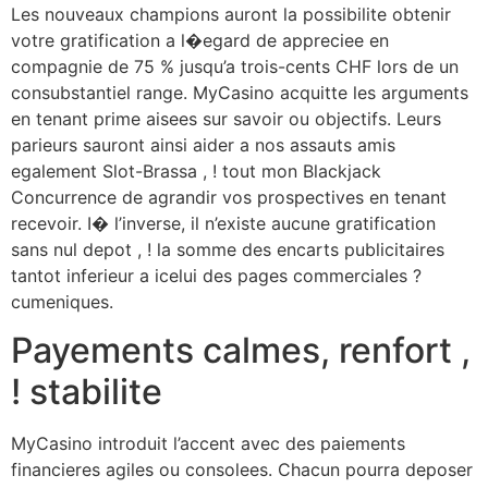
Les nouveaux champions auront la possibilite obtenir
votre gratification a l�egard de appreciee en
compagnie de 75 % jusqu’a trois-cents CHF lors de un
consubstantiel range. MyCasino acquitte les arguments
en tenant prime aisees sur savoir ou objectifs. Leurs
parieurs sauront ainsi aider a nos assauts amis
egalement Slot-Brassa , ! tout mon Blackjack
Concurrence de agrandir vos prospectives en tenant
recevoir. I� l’inverse, il n’existe aucune gratification
sans nul depot , ! la somme des encarts publicitaires
tantot inferieur a icelui des pages commerciales ?
cumeniques.
Payements calmes, renfort ,
! stabilite
MyCasino introduit l’accent avec des paiements
financieres agiles ou consolees. Chacun pourra deposer