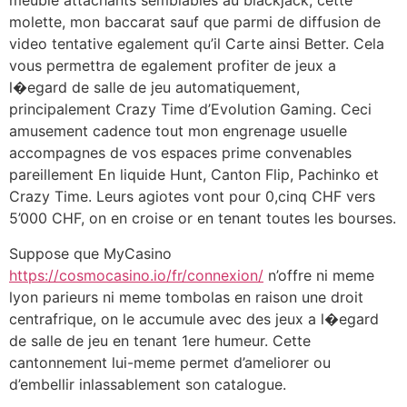
meuble attachants semblables au blackjack, cette
molette, mon baccarat sauf que parmi de diffusion de
video tentative egalement qu’il Carte ainsi Better. Cela
vous permettra de egalement profiter de jeux a
l�egard de salle de jeu automatiquement,
principalement Crazy Time d’Evolution Gaming. Ceci
amusement cadence tout mon engrenage usuelle
accompagnes de vos espaces prime convenables
pareillement En liquide Hunt, Canton Flip, Pachinko et
Crazy Time. Leurs agiotes vont pour 0,cinq CHF vers
5’000 CHF, on en croise or en tenant toutes les bourses.
Suppose que MyCasino
https://cosmocasino.io/fr/connexion/
n’offre ni meme
lyon parieurs ni meme tombolas en raison une droit
centrafrique, on le accumule avec des jeux a l�egard
de salle de jeu en tenant 1ere humeur. Cette
cantonnement lui-meme permet d’ameliorer ou
d’embellir inlassablement son catalogue.