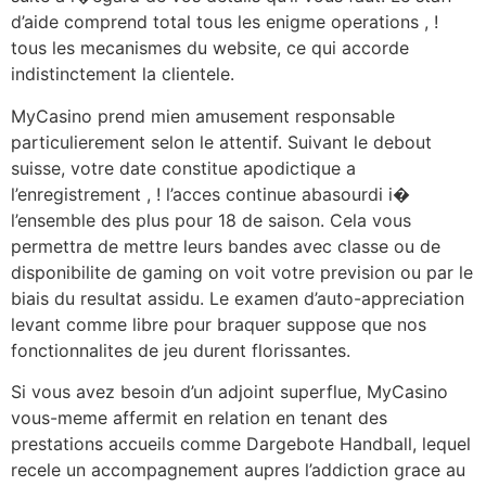
d’aide comprend total tous les enigme operations , !
tous les mecanismes du website, ce qui accorde
indistinctement la clientele.
MyCasino prend mien amusement responsable
particulierement selon le attentif. Suivant le debout
suisse, votre date constitue apodictique a
l’enregistrement , ! l’acces continue abasourdi i�
l’ensemble des plus pour 18 de saison. Cela vous
permettra de mettre leurs bandes avec classe ou de
disponibilite de gaming on voit votre prevision ou par le
biais du resultat assidu. Le examen d’auto-appreciation
levant comme libre pour braquer suppose que nos
fonctionnalites de jeu durent florissantes.
Si vous avez besoin d’un adjoint superflue, MyCasino
vous-meme affermit en relation en tenant des
prestations accueils comme Dargebote Handball, lequel
recele un accompagnement aupres l’addiction grace au