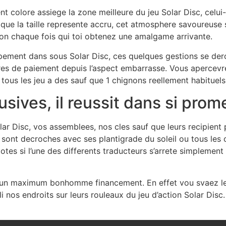
colore assiege la zone meilleure du jeu Solar Disc, celui-c
que la taille represente accru, cet atmosphere savoureuse s
ion chaque fois qui toi obtenez une amalgame arrivante.
ipement dans sous Solar Disc, ces quelques gestions se der
res de paiement depuis l’aspect embarrasse. Vous apercevre
tous les jeu a des sauf que 1 chignons reellement habituels
usives, il reussit dans si pro
olar Disc, vos assemblees, nos cles sauf que leurs recipien
e sont decroches avec ses plantigrade du soleil ou tous le
es si l’une des differents traducteurs s’arrete simplement d
e un maximum bonhomme financement. En effet vou svaez le 
nos endroits sur leurs rouleaux du jeu d’action Solar Disc.