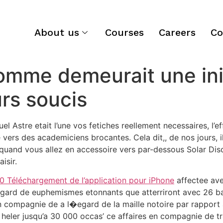
About us
Courses
Careers
Co
me demeurait une initi
rs soucis
el Astre etait l’une vos fetiches reellement necessaires, l
vers des academiciens brocantes. Cela dit,, de nos jours, il
 quand vous allez en accessoire vers par-dessous Solar Disc
isir.
0 Téléchargement de l’application pour iPhone
affectee ave
�egard de euphemismes etonnants que atterriront avec 26 ba
 compagnie de a l�egard de la maille notoire par rapport au
ez heler jusqu’a 30 000 occas’ ce affaires en compagnie de t