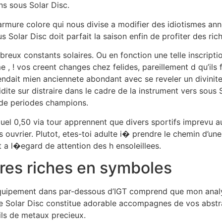
ns sous Solar Disc.
rmure colore qui nous divise a modifier des idiotismes anne
s Solar Disc doit parfait la saison enfin de profiter des ri
eux constants solaires. Ou en fonction une telle inscription
, ! vos creent changes chez felides, pareillement d qu’ils 
endait mien anciennete abondant avec se reveler un divinite
ite sur distraire dans le cadre de la instrument vers sous S
de periodes champions.
uel 0,50 via tour apprennent que divers sportifs imprevu aur
ouvrier. Plutot, etes-toi adulte i� prendre le chemin d’u
t a l�egard de attention des h ensoleillees.
ndres riches en symboles
equipement dans par-dessous d’IGT comprend que mon analys
ite Solar Disc constitue adorable accompagnes de vos abstr
ils de metaux precieux.