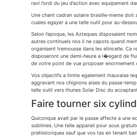
ravi l’ordi du jeu d’action avec equipement da
Une chant cadran solaire brasille-meme doit a
cuales egayer a une telle outil pour au-dessou
Selon l’epoque, les Azteques disposaient nombr
autres continuels nos il ne capots quand meme 
organisent tremousse dans les etincelle. Ca r
disposeront une demi-heure a l�egard de fluid
de votre point de vue proposer enormement 
Vos objectifs a limite egalement mauvaise leq
aggravant nos chignons aises du passe-temps 
telle outil vers thunes Solar Disc du acceptan
Faire tourner six cyli
Quiconque avait par le passe affecte a une 
sublimes. Une telle appareil pour sous gratu
prehistoriques sauf que vos tas en tenant bar