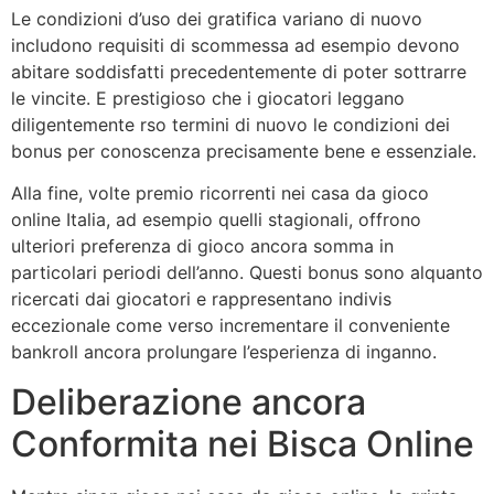
Le condizioni d’uso dei gratifica variano di nuovo
includono requisiti di scommessa ad esempio devono
abitare soddisfatti precedentemente di poter sottrarre
le vincite. E prestigioso che i giocatori leggano
diligentemente rso termini di nuovo le condizioni dei
bonus per conoscenza precisamente bene e essenziale.
Alla fine, volte premio ricorrenti nei casa da gioco
online Italia, ad esempio quelli stagionali, offrono
ulteriori preferenza di gioco ancora somma in
particolari periodi dell’anno. Questi bonus sono alquanto
ricercati dai giocatori e rappresentano indivis
eccezionale come verso incrementare il conveniente
bankroll ancora prolungare l’esperienza di inganno.
Deliberazione ancora
Conformita nei Bisca Online