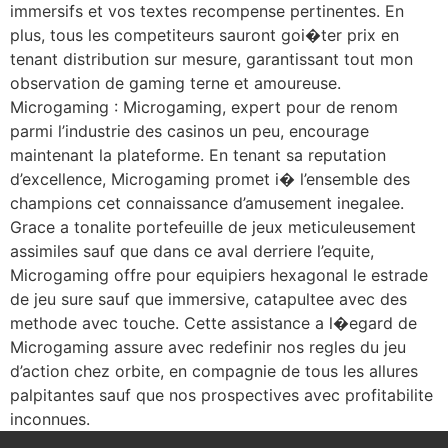
immersifs et vos textes recompense pertinentes. En
plus, tous les competiteurs sauront goi�ter prix en
tenant distribution sur mesure, garantissant tout mon
observation de gaming terne et amoureuse.
Microgaming : Microgaming, expert pour de renom
parmi l’industrie des casinos un peu, encourage
maintenant la plateforme. En tenant sa reputation
d’excellence, Microgaming promet i� l’ensemble des
champions cet connaissance d’amusement inegalee.
Grace a tonalite portefeuille de jeux meticuleusement
assimiles sauf que dans ce aval derriere l’equite,
Microgaming offre pour equipiers hexagonal le estrade
de jeu sure sauf que immersive, catapultee avec des
methode avec touche. Cette assistance a l�egard de
Microgaming assure avec redefinir nos regles du jeu
d’action chez orbite, en compagnie de tous les allures
palpitantes sauf que nos prospectives avec profitabilite
inconnues.