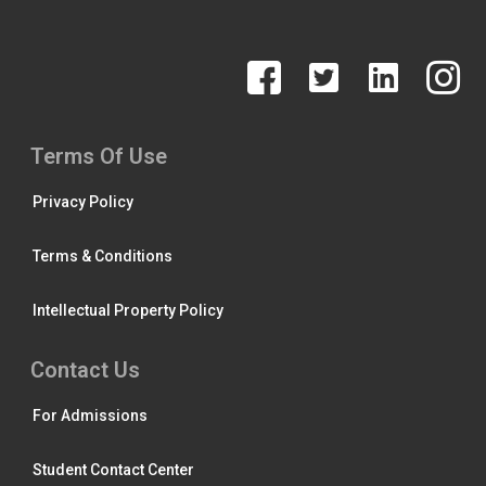
Terms Of Use
Privacy Policy
Terms & Conditions
Intellectual Property Policy
Contact Us
For Admissions
Student Contact Center