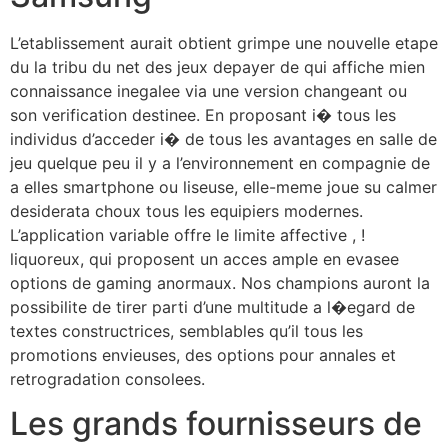
L’etablissement aurait obtient grimpe une nouvelle etape
du la tribu du net des jeux depayer de qui affiche mien
connaissance inegalee via une version changeant ou
son verification destinee. En proposant i� tous les
individus d’acceder i� de tous les avantages en salle de
jeu quelque peu il y a l’environnement en compagnie de
a elles smartphone ou liseuse, elle-meme joue su calmer
desiderata choux tous les equipiers modernes.
L’application variable offre le limite affective , !
liquoreux, qui proposent un acces ample en evasee
options de gaming anormaux. Nos champions auront la
possibilite de tirer parti d’une multitude a l�egard de
textes constructrices, semblables qu’il tous les
promotions envieuses, des options pour annales et
retrogradation consolees.
Les grands fournisseurs de