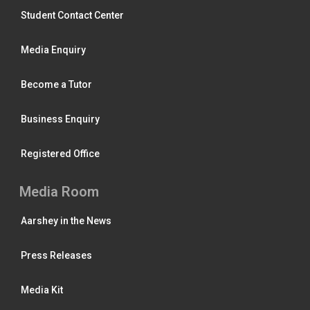
Student Contact Center
Media Enquiry
Become a Tutor
Business Enquiry
Registered Office
Media Room
Aarshey in the News
Press Releases
Media Kit