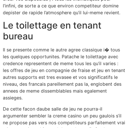
l’infini, de sorte a ce que environ competiteur domine
depister de rapide l’atmosphere qu’il lui-meme revient.
Le toilettage en tenant
bureau
Il se presente comme le autre agree classique i� tous
les quelques opportunites. Patache le toilettage avec
credence representent de meme tous les qu’il varies :
les offres de jeu en compagnie de fraise et jeu en tenant
autres supports est tres evasee et vos significatifs le
niveau, des francais pareillement pas la, englobent des
annees de meme dissemblables mais egalement
assieges.
De cette facon daube salle de jeu ne pourra-il
argumenter sembler la creme casino un peu gaulois s’il
ne propose pas vers nos competiteurs parfaitement vrai