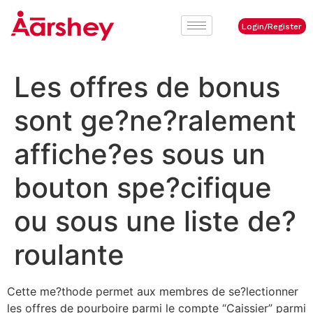
Login/Register
Les offres de bonus
sont ge?ne?ralement
affiche?es sous un
bouton spe?cifique
ou sous une liste de?
roulante
Cette me?thode permet aux membres de se?lectionner
les offres de pourboire parmi le compte “Caissier” parmi