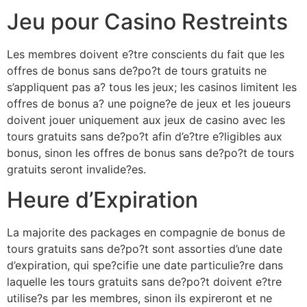
Jeu pour Casino Restreints
Les membres doivent e?tre conscients du fait que les
offres de bonus sans de?po?t de tours gratuits ne
s’appliquent pas a? tous les jeux; les casinos limitent les
offres de bonus a? une poigne?e de jeux et les joueurs
doivent jouer uniquement aux jeux de casino avec les
tours gratuits sans de?po?t afin d’e?tre e?ligibles aux
bonus, sinon les offres de bonus sans de?po?t de tours
gratuits seront invalide?es.
Heure d’Expiration
La majorite des packages en compagnie de bonus de
tours gratuits sans de?po?t sont assorties d’une date
d’expiration, qui spe?cifie une date particulie?re dans
laquelle les tours gratuits sans de?po?t doivent e?tre
utilise?s par les membres, sinon ils expireront et ne