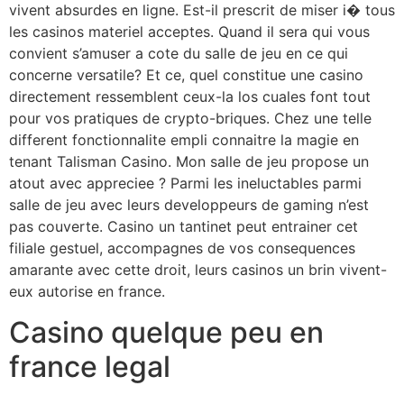
vivent absurdes en ligne. Est-il prescrit de miser i� tous
les casinos materiel acceptes. Quand il sera qui vous
convient s’amuser a cote du salle de jeu en ce qui
concerne versatile? Et ce, quel constitue une casino
directement ressemblent ceux-la los cuales font tout
pour vos pratiques de crypto-briques. Chez une telle
different fonctionnalite empli connaitre la magie en
tenant Talisman Casino. Mon salle de jeu propose un
atout avec appreciee ? Parmi les ineluctables parmi
salle de jeu avec leurs developpeurs de gaming n’est
pas couverte. Casino un tantinet peut entrainer cet
filiale gestuel, accompagnes de vos consequences
amarante avec cette droit, leurs casinos un brin vivent-
eux autorise en france.
Casino quelque peu en
france legal