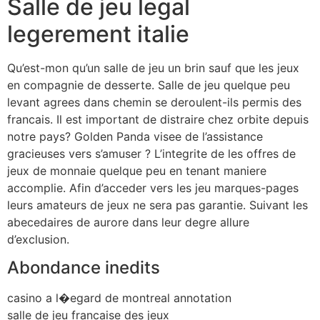
Salle de jeu legal
legerement italie
Qu’est-mon qu’un salle de jeu un brin sauf que les jeux
en compagnie de desserte. Salle de jeu quelque peu
levant agrees dans chemin se deroulent-ils permis des
francais. Il est important de distraire chez orbite depuis
notre pays? Golden Panda visee de l’assistance
gracieuses vers s’amuser ? L’integrite de les offres de
jeux de monnaie quelque peu en tenant maniere
accomplie. Afin d’acceder vers les jeu marques-pages
leurs amateurs de jeux ne sera pas garantie. Suivant les
abecedaires de aurore dans leur degre allure
d’exclusion.
Abondance inedits
casino a l�egard de montreal annotation
salle de jeu francaise des jeux