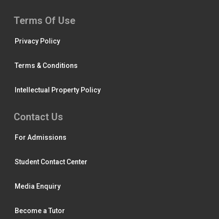
Terms Of Use
Privacy Policy
Terms & Conditions
Intellectual Property Policy
Contact Us
For Admissions
Student Contact Center
Media Enquiry
Become a Tutor