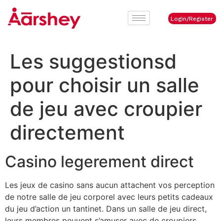
Login/Register
Les suggestionsd
pour choisir un salle
de jeu avec croupier
directement
Casino legerement direct
Les jeux de casino sans aucun attachent vos perception
de notre salle de jeu corporel avec leurs petits cadeaux
du jeu d’action un tantinet. Dans un salle de jeu direct,
leurs membres peuvent s’amuser avec de croupiers