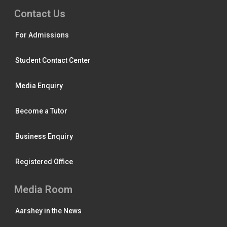
Contact Us
For Admissions
Student Contact Center
Media Enquiry
Become a Tutor
Business Enquiry
Registered Office
Media Room
Aarshey in the News