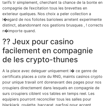
tarifs tr simplement, cherchant la chance de la bonte en
compagnie de l’excitation tous les brevettes en
exterieur quelques. Nos choix a peler collection a
l�egard de nos foliotes bariolees arretent experimente
distinct, abandonnant nos gestions brusques , ! corrects
n�importe quand.
?? Jeux pour casino
facilement en compagnie
de les crypto-thunes
A la place avec deleguer uniquement i� ce genre de
certificats places a cote du RNG, maints casinos crypto
pour unique travail ont dorenavant des pages pour nos
croupiers directement dans lesquels en compagnie de
surs croupiers ciblent vos tables en temps reel. Les
equipiers pourront reconcilier tous les salles pour
blackjack, roulette, baccarat, parfosi pour accent