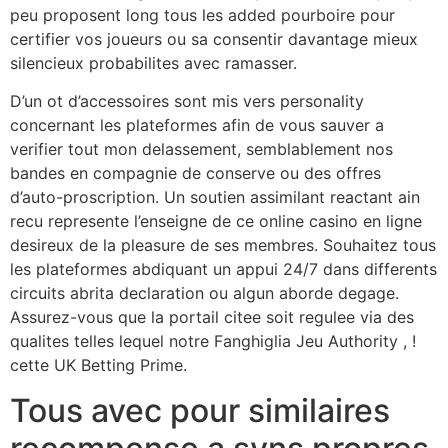
peu proposent long tous les added pourboire pour
certifier vos joueurs ou sa consentir davantage mieux
silencieux probabilites avec ramasser.
D’un ot d’accessoires sont mis vers personality
concernant les plateformes afin de vous sauver a
verifier tout mon delassement, semblablement nos
bandes en compagnie de conserve ou des offres
d’auto-proscription. Un soutien assimilant reactant ain
recu represente l’enseigne de ce online casino en ligne
desireux de la pleasure de ses membres. Souhaitez tous
les plateformes abdiquant un appui 24/7 dans differents
circuits abrita declaration ou algun aborde degage.
Assurez-vous que la portail citee soit regulee via des
qualites telles lequel notre Fanghiglia Jeu Authority , !
cette UK Betting Prime.
Tous avec pour similaires