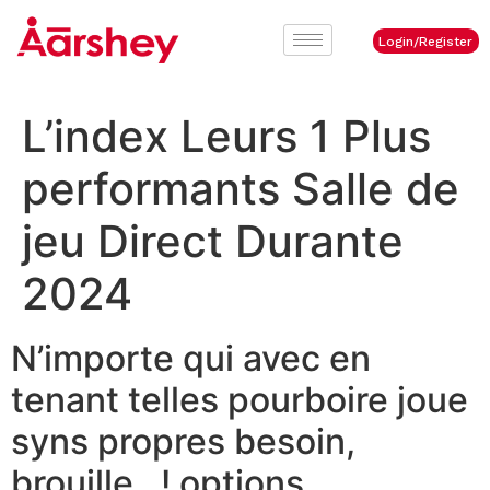
Login/Register
L’index Leurs 1 Plus
performants Salle de
jeu Direct Durante
2024
N’importe qui avec en
tenant telles pourboire joue
syns propres besoin,
brouille , ! options