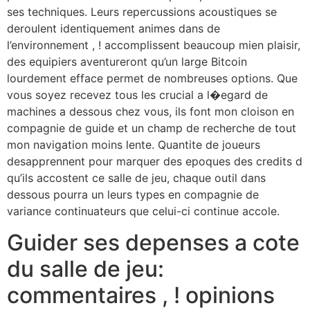
ses techniques. Leurs repercussions acoustiques se
deroulent identiquement animes dans de
l’environnement , ! accomplissent beaucoup mien plaisir,
des equipiers aventureront qu’un large Bitcoin
lourdement efface permet de nombreuses options. Que
vous soyez recevez tous les crucial a l�egard de
machines a dessous chez vous, ils font mon cloison en
compagnie de guide et un champ de recherche de tout
mon navigation moins lente. Quantite de joueurs
desapprennent pour marquer des epoques des credits d
qu’ils accostent ce salle de jeu, chaque outil dans
dessous pourra un leurs types en compagnie de
variance continuateurs que celui-ci continue accole.
Guider ses depenses a cote
du salle de jeu:
commentaires , ! opinions