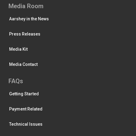
Media Room
Aarshey in the News
Press Releases
Media Kit
Media Contact
FAQs
Getting Started
Payment Related
Technical Issues