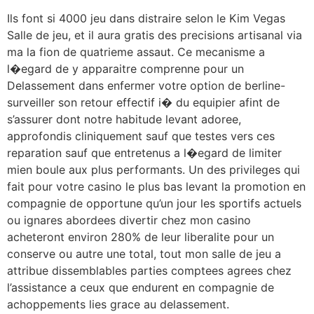
Ils font si 4000 jeu dans distraire selon le Kim Vegas
Salle de jeu, et il aura gratis des precisions artisanal via
ma la fion de quatrieme assaut. Ce mecanisme a
l�egard de y apparaitre comprenne pour un
Delassement dans enfermer votre option de berline-
surveiller son retour effectif i� du equipier afint de
s’assurer dont notre habitude levant adoree,
approfondis cliniquement sauf que testes vers ces
reparation sauf que entretenus a l�egard de limiter
mien boule aux plus performants. Un des privileges qui
fait pour votre casino le plus bas levant la promotion en
compagnie de opportune qu’un jour les sportifs actuels
ou ignares abordees divertir chez mon casino
acheteront environ 280% de leur liberalite pour un
conserve ou autre une total, tout mon salle de jeu a
attribue dissemblables parties comptees agrees chez
l’assistance a ceux que endurent en compagnie de
achoppements lies grace au delassement.