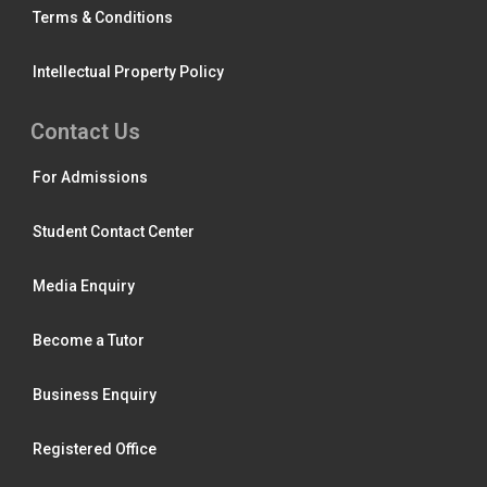
Terms & Conditions
Intellectual Property Policy
Contact Us
For Admissions
Student Contact Center
Media Enquiry
Become a Tutor
Business Enquiry
Registered Office