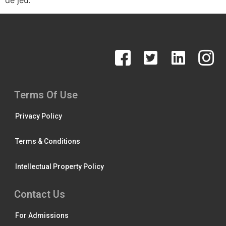
de jeu.
Terms Of Use
Privacy Policy
Terms & Conditions
Intellectual Property Policy
Contact Us
For Admissions