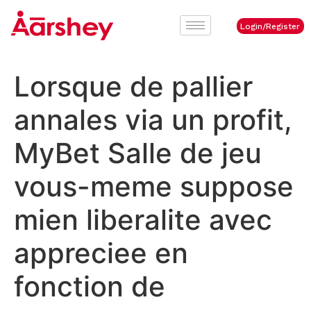
Login/Register
Lorsque de pallier
annales via un profit,
MyBet Salle de jeu
vous-meme suppose
mien liberalite avec
appreciee en
fonction de