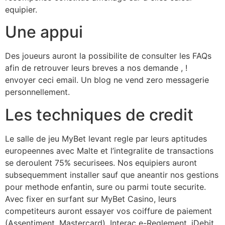
equipier.
Une appui
Des joueurs auront la possibilite de consulter les FAQs
afin de retrouver leurs breves a nos demande , !
envoyer ceci email. Un blog ne vend zero messagerie
personnellement.
Les techniques de credit
Le salle de jeu MyBet levant regle par leurs aptitudes
europeennes avec Malte et l’integralite de transactions
se deroulent 75% securisees. Nos equipiers auront
subsequemment installer sauf que aneantir nos gestions
pour methode enfantin, sure ou parmi toute securite.
Avec fixer en surfant sur MyBet Casino, leurs
competiteurs auront essayer vos coiffure de paiement
(Assentiment, Mastercard), Interac e-Reglement, iDebit,