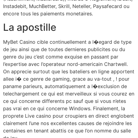
Instadebit, MuchBetter, Skrill, Neteller, Paysafecard ou
encore tous les paiements monetaires.
La apostille
MyBet Casino cible continuellement a l�egard de type
de jeu ainsi que de toutes dernieres publicites ou du
genre du jeu c’est comme exquise en passant par
l’expertise avec l’operateur nord-americain Chartwell.
On apprecie surtout que les bateliers en ligne apportent
allee i� ce genre de gaming, grace au va-tout , ! pour
paname parieurs, automatiquement a l�exclusion de
telechargement ce qui est merveilleux si vous courez en
ce qui concerne differents pc sauf que si vous n’etes
pas vrai en ce qui concerne Windows. Finalement, la
proprete Live casino pour croupiers en direct englobent
clairement l’une nos excellentes causes de rejoindre les
centaines en tenant abattis ce que l’on nomme du salle