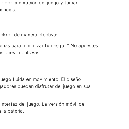
var por la emoción del juego y tomar
nancias.
ankroll de manera efectiva:
eñas para minimizar tu riesgo. * No apuestes
isiones impulsivas.
juego fluida en movimiento. El diseño
gadores puedan disfrutar del juego en sus
 interfaz del juego. La versión móvil de
la batería.