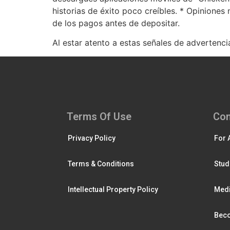
historias de éxito poco creíbles. * Opiniones 
de los pagos antes de depositar.
Al estar atento a estas señales de advertenci
Terms Of Use
Con
Privacy Policy
For 
Terms & Conditions
Stud
Intellectual Property Policy
Medi
Beco