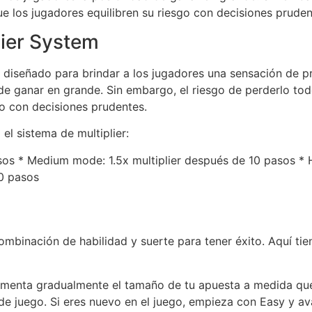
 los jugadores equilibren su riesgo con decisiones pruden
lier System
á diseñado para brindar a los jugadores una sensación de p
d de ganar en grande. Sin embargo, el riesgo de perderlo 
go con decisiones prudentes.
el sistema de multiplier:
sos * Medium mode: 1.5x multiplier después de 10 pasos *
0 pasos
mbinación de habilidad y suerte para tener éxito. Aquí ti
menta gradualmente el tamaño de tu apuesta a medida que 
o de juego. Si eres nuevo en el juego, empieza con Easy y 