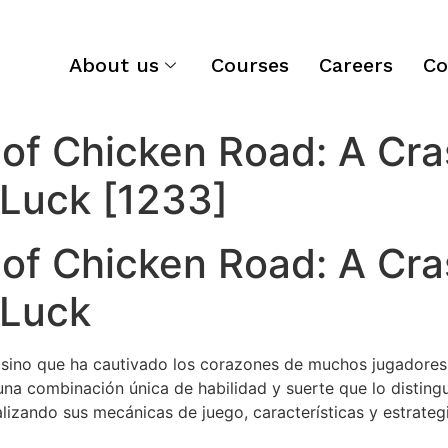
About us
Courses
Careers
Co
 of Chicken Road: A Cr
 Luck [1233]
 of Chicken Road: A Cr
 Luck
ino que ha cautivado los corazones de muchos jugadores 
na combinación única de habilidad y suerte que lo distingu
zando sus mecánicas de juego, características y estrateg