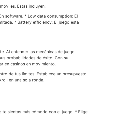
móviles. Estas incluyen:
ún software. * Low data consumption: El
ada. * Battery efficiency: El juego está
e. Al entender las mecánicas de juego,
 sus probabilidades de éxito. Con su
gar en casinos en movimiento.
tro de tus límites. Establece un presupuesto
roll en una sola ronda.
te sientas más cómodo con el juego. * Elige