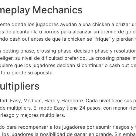
meplay Mechanics
nte donde los jugadores ayudan a una chicken a cruzar una
apas de alcantarilla u hornos para alcanzar un premio de g
ándo cash out antes de que la chicken se “frique” y pierdan 
a betting phase, crossing phase, decision phase y resolutio
igen su nivel de dificultad preferido. La crossing phase i
equiere que los jugadores decidan si continuar o cash out 
ito o pierde su apuesta.
ultipliers
tad: Easy, Medium, Hard y Hardcore. Cada nivel tiene sus pr
 de multipliers. El modo Easy tiene 24 pasos, con menor ri
iesgo y mejores multipliers.
ado para recompensar a los jugadores por asumir riesgos y t
los jugadores la posibilidad de ganar en grande. Sin emba