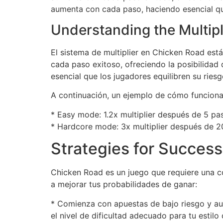
aumenta con cada paso, haciendo esencial que
Understanding the Multip
El sistema de multiplier en Chicken Road est
cada paso exitoso, ofreciendo la posibilida
esencial que los jugadores equilibren su ries
A continuación, un ejemplo de cómo funciona 
* Easy mode: 1.2x multiplier después de 5 pa
* Hardcore mode: 3x multiplier después de 2
Strategies for Success
Chicken Road es un juego que requiere una co
a mejorar tus probabilidades de ganar:
* Comienza con apuestas de bajo riesgo y au
el nivel de dificultad adecuado para tu estil