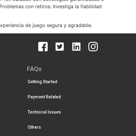
Problemas con retiros: Investiga la fiabilidad
experiencia de juego segura y agradable.
FAQs
Getting Started
Payment Related
Technical Issues
Others