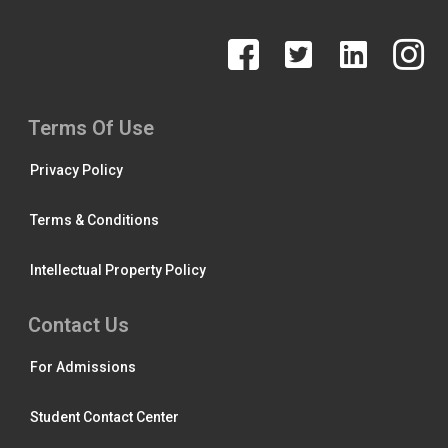
Terms Of Use
Privacy Policy
Terms & Conditions
Intellectual Property Policy
Contact Us
For Admissions
Student Contact Center