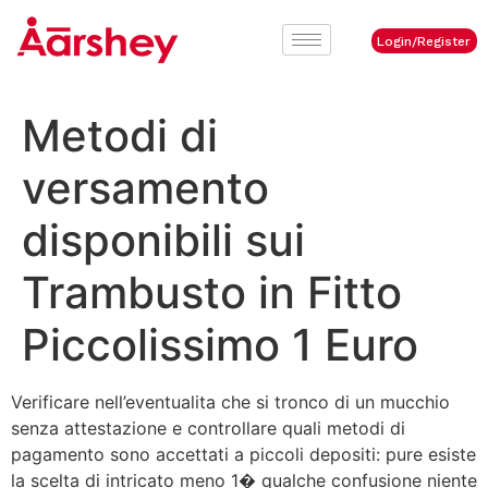
Login/Register
Metodi di
versamento
disponibili sui
Trambusto in Fitto
Piccolissimo 1 Euro
Verificare nell’eventualita che si tronco di un mucchio
senza attestazione e controllare quali metodi di
pagamento sono accettati a piccoli depositi: pure esiste
la scelta di intricato meno 1� qualche confusione niente