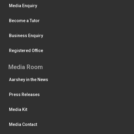
Media Enquiry
Become a Tutor
Business Enquiry
Registered Office
Media Room
Aarshey in the News
Press Releases
Media Kit
Media Contact