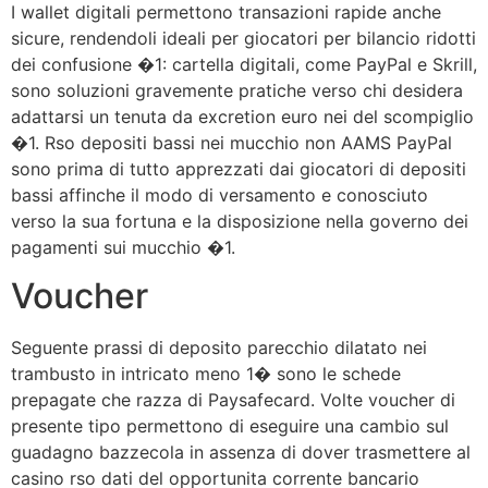
I wallet digitali permettono transazioni rapide anche
sicure, rendendoli ideali per giocatori per bilancio ridotti
dei confusione �1: cartella digitali, come PayPal e Skrill,
sono soluzioni gravemente pratiche verso chi desidera
adattarsi un tenuta da excretion euro nei del scompiglio
�1. Rso depositi bassi nei mucchio non AAMS PayPal
sono prima di tutto apprezzati dai giocatori di depositi
bassi affinche il modo di versamento e conosciuto
verso la sua fortuna e la disposizione nella governo dei
pagamenti sui mucchio �1.
Voucher
Seguente prassi di deposito parecchio dilatato nei
trambusto in intricato meno 1� sono le schede
prepagate che razza di Paysafecard. Volte voucher di
presente tipo permettono di eseguire una cambio sul
guadagno bazzecola in assenza di dover trasmettere al
casino rso dati del opportunita corrente bancario