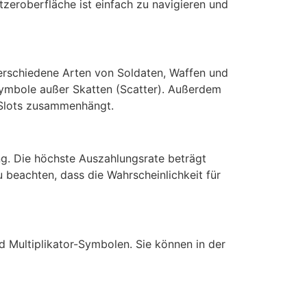
utzeroberfläche ist einfach zu navigieren und
verschiedene Arten von Soldaten, Waffen und
Symbole außer Skatten (Scatter). Außerdem
s Slots zusammenhängt.
ng. Die höchste Auszahlungsrate beträgt
 beachten, dass die Wahrscheinlichkeit für
 Multiplikator-Symbolen. Sie können in der