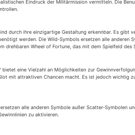
alistischen Eindruck der Militärmission vermitteln. Die Ben
trollen.
ind durch ihre einzigartige Gestaltung erkennbar. Es gibt 
 benötigt werden. Die Wild-Symbols ersetzen alle anderen 
inem drehbaren Wheel of Fortune, das mit dem Spielfeld de
 bietet eine Vielzahl an Möglichkeiten zur Gewinnverfolgu
lot mit attraktiven Chancen macht. Es ist jedoch wichtig zu
ersetzen alle anderen Symbole außer Scatter-Symbolen und
winnlinien zu aktivieren.