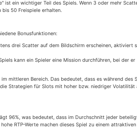
" ist ein wichtiger Teil des Spiels. Wenn 3 oder mehr Sc
bis 50 Freispiele erhalten.
hiedene Bonusfunktionen:
ns drei Scatter auf dem Bildschirm erscheinen, aktiviert si
.
iels kann ein Spieler eine Mission durchführen, bei der er 
gt im mittleren Bereich. Das bedeutet, dass es während des
 die Strategien für Slots mit hoher bzw. niedriger Volatilit
ägt 96%, was bedeutet, dass im Durchschnitt jeder beteili
und hohe RTP-Werte machen dieses Spiel zu einem attraktive