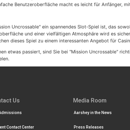
infache Benutzeroberfläche macht es leicht für Anfänger, m
n Uncrossable" ein spannendes Slot-Spiel ist, das sowohl 
oberfläche und einer vielfältigen Atmosphäre wird es sicher
achen dieses Spiel zu einem interessanten Angebot für Casi
n etwas passiert, sind Sie bei "Mission Uncrossable" richt
elen.
tact Us
Media Room
Admissions
Aarshey in the News
ent Contact Center
Press Releases