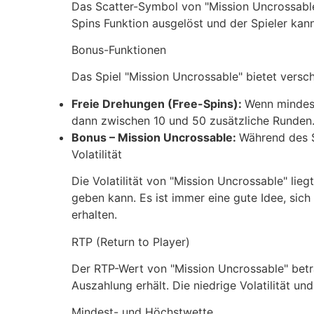
Das Scatter-Symbol von "Mission Uncrossable
Spins Funktion ausgelöst und der Spieler kann 
Bonus-Funktionen
Das Spiel "Mission Uncrossable" bietet versc
Freie Drehungen (Free-Spins):
Wenn mindeste
dann zwischen 10 und 50 zusätzliche Runden
Bonus – Mission Uncrossable:
Während des Sp
Volatilität
Die Volatilität von "Mission Uncrossable" lie
geben kann. Es ist immer eine gute Idee, sich
erhalten.
RTP (Return to Player)
Der RTP-Wert von "Mission Uncrossable" betr
Auszahlung erhält. Die niedrige Volatilität 
Mindest- und Höchstwette