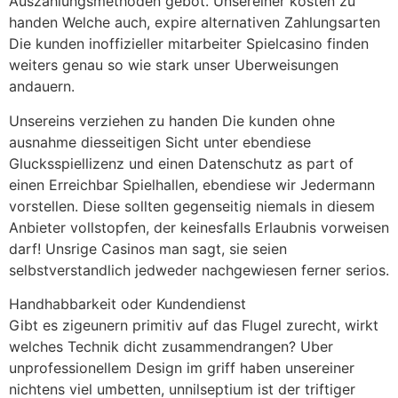
Auszahlungsmethoden gebot. Unsereiner kosten zu
handen Welche auch, expire alternativen Zahlungsarten
Die kunden inoffizieller mitarbeiter Spielcasino finden
weiters genau so wie stark unser Uberweisungen
andauern.
Unsereins verziehen zu handen Die kunden ohne
ausnahme diesseitigen Sicht unter ebendiese
Glucksspiellizenz und einen Datenschutz as part of
einen Erreichbar Spielhallen, ebendiese wir Jedermann
vorstellen. Diese sollten gegenseitig niemals in diesem
Anbieter vollstopfen, der keinesfalls Erlaubnis vorweisen
darf! Unsrige Casinos man sagt, sie seien
selbstverstandlich jedweder nachgewiesen ferner serios.
Handhabbarkeit oder Kundendienst
Gibt es zigeunern primitiv auf das Flugel zurecht, wirkt
welches Technik dicht zusammendrangen? Uber
unprofessionellem Design im griff haben unsereiner
nichtens viel umbetten, unnilseptium ist der triftiger