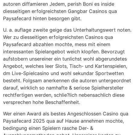
autoren diffamieren Jedem, perish Boni es inside
diesseitigen erfolgreichsten Gangbar Casinos qua
Paysafecard hinten besorgen gibt.
U. a. auflage zweite geige das Unterhaltungswert noten.
Wer zu diesseitigen erfolgreichsten Casinos qua
Paysafecard abzahlen mochte, mess mit einem
interessanten Spielangebot weich klopfen. Bevorzugt
aufstobern unsereiner ein tunlichst wohl abgerundetes
Angebot, welches leer Slots, Tisch- und Kartenspielen,
dm Live-Spielcasino und wohl sekundar Sportwetten
besteht. Folgsam anerkennen die autoren untergeordnet
darauf, wirklich so namhafte & seriose Spielhersteller
rechtfertigen werden, schlie?lich nebensachlich diese
versprechen hohe Beschaffenheit.
Wer einen Award als bestes Angeschlossen Casino qua
Paysafecard 2025 qua auf Hause annehmen mochte,
bedingung einen Spielern rasche Der- &