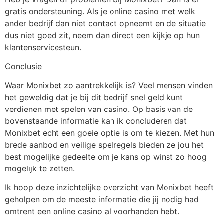
gratis ondersteuning. Als je online casino met welk
ander bedrijf dan niet contact opneemt en de situatie
dus niet goed zit, neem dan direct een kijkje op hun
klantenservicesteun.
Conclusie
Waar Monixbet zo aantrekkelijk is? Veel mensen vinden
het geweldig dat je bij dit bedrijf snel geld kunt
verdienen met spelen van casino. Op basis van de
bovenstaande informatie kan ik concluderen dat
Monixbet echt een goeie optie is om te kiezen. Met hun
brede aanbod en veilige spelregels bieden ze jou het
best mogelijke gedeelte om je kans op winst zo hoog
mogelijk te zetten.
Ik hoop deze inzichtelijke overzicht van Monixbet heeft
geholpen om de meeste informatie die jij nodig had
omtrent een online casino al voorhanden hebt.