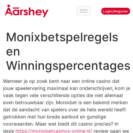
Login/Register
Monixbetspelregels
en
Winningspercentages
Wanneer je op zoek bent naar een online casino dat
jouw speelervaring maximaal kan onderschrijven, kom je
vaak tegen vele verschillende opties die niet allemaal
even betrouwbaar zijn. Monixbet is een bekend merken
dat de aandacht van spelers over de hele wereld heeft
getrokken met hun brede aanbod en gunstige
voorwaarden. Maar wat biedt dit casino precies? In
deze
https://monixbetcasinos-online.nl/
review gaan we