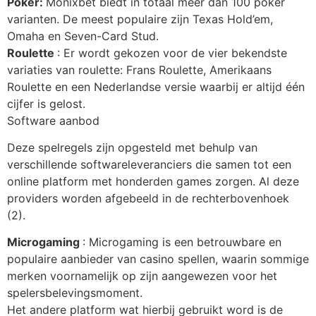
Poker:
Monixbet biedt in totaal meer dan 100 poker
varianten. De meest populaire zijn Texas Hold’em,
Omaha en Seven-Card Stud.
Roulette
: Er wordt gekozen voor de vier bekendste
variaties van roulette: Frans Roulette, Amerikaans
Roulette en een Nederlandse versie waarbij er altijd één
cijfer is gelost.
Software aanbod
Deze spelregels zijn opgesteld met behulp van
verschillende softwareleveranciers die samen tot een
online platform met honderden games zorgen. Al deze
providers worden afgebeeld in de rechterbovenhoek
(2).
Microgaming
: Microgaming is een betrouwbare en
populaire aanbieder van casino spellen, waarin sommige
merken voornamelijk op zijn aangewezen voor het
spelersbelevingsmoment.
Het andere platform wat hierbij gebruikt word is de