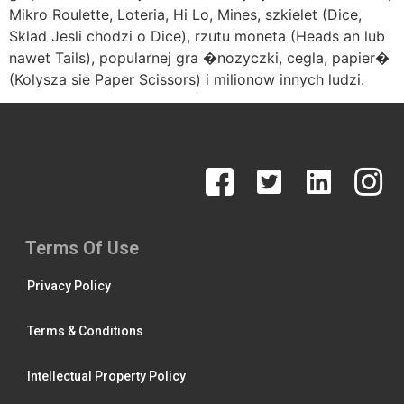
Mikro Roulette, Loteria, Hi Lo, Mines, szkielet (Dice,
Sklad Jesli chodzi o Dice), rzutu moneta (Heads an lub
nawet Tails), popularnej gra �nozyczki, cegla, papier�
(Kolysza sie Paper Scissors) i milionow innych ludzi.
Terms Of Use
Privacy Policy
Terms & Conditions
Intellectual Property Policy