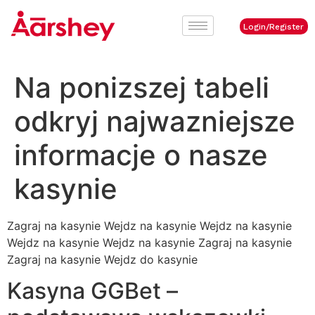
Login/Register
Na ponizszej tabeli
odkryj najwazniejsze
informacje o nasze
kasynie
Zagraj na kasynie Wejdz na kasynie Wejdz na kasynie
Wejdz na kasynie Wejdz na kasynie Zagraj na kasynie
Zagraj na kasynie Wejdz do kasynie
Kasyna GGBet –