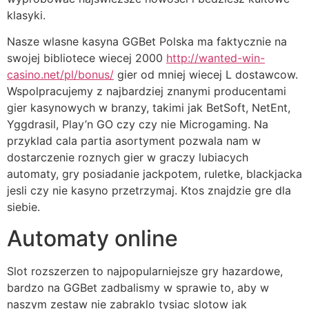
klasyki.
Nasze wlasne kasyna GGBet Polska ma faktycznie na
swojej bibliotece wiecej 2000
http://wanted-win-
casino.net/pl/bonus/
gier od mniej wiecej L dostawcow.
Wspolpracujemy z najbardziej znanymi producentami
gier kasynowych w branzy, takimi jak BetSoft, NetEnt,
Yggdrasil, Play’n GO czy czy nie Microgaming. Na
przyklad cala partia asortyment pozwala nam w
dostarczenie roznych gier w graczy lubiacych
automaty, gry posiadanie jackpotem, ruletke, blackjacka
jesli czy nie kasyno przetrzymaj. Ktos znajdzie gre dla
siebie.
Automaty online
Slot rozszerzen to najpopularniejsze gry hazardowe,
bardzo na GGBet zadbalismy w sprawie to, aby w
naszym zestaw nie zabraklo tysiac slotow jak