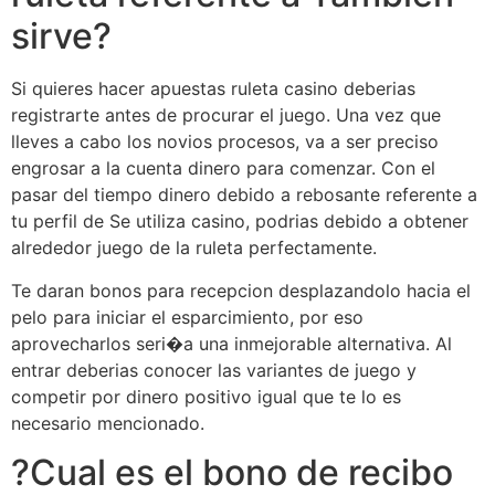
sirve?
Si quieres hacer apuestas ruleta casino deberias
registrarte antes de procurar el juego. Una vez que
lleves a cabo los novios procesos, va a ser preciso
engrosar a la cuenta dinero para comenzar. Con el
pasar del tiempo dinero debido a rebosante referente a
tu perfil de Se utiliza casino, podrias debido a obtener
alrededor juego de la ruleta perfectamente.
Te daran bonos para recepcion desplazandolo hacia el
pelo para iniciar el esparcimiento, por eso
aprovecharlos seri�a una inmejorable alternativa. Al
entrar deberias conocer las variantes de juego y
competir por dinero positivo igual que te lo es
necesario mencionado.
?Cual es el bono de recibo