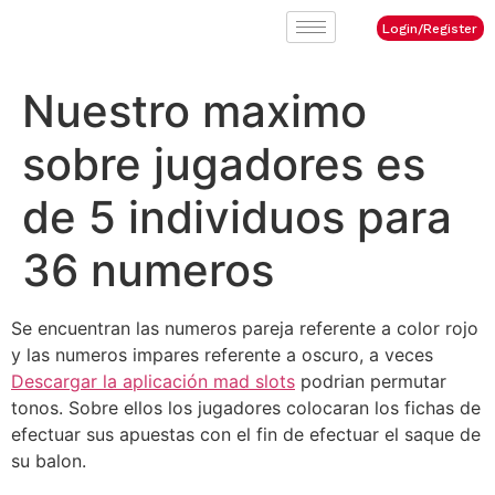
Login/Register
Nuestro maximo
sobre jugadores es
de 5 individuos para
36 numeros
Se encuentran las numeros pareja referente a color rojo
y las numeros impares referente a oscuro, a veces
Descargar la aplicación mad slots
podrian permutar
tonos. Sobre ellos los jugadores colocaran los fichas de
efectuar sus apuestas con el fin de efectuar el saque de
su balon.