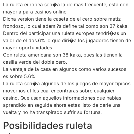
La ruleta europea seri�a la de mas frecuente, esta con
mayoria para casinos online.
Dicha version tiene la caseta de el cero sobre matiz
frondoso, lo cual ademi?s define tal como son 37 kaka.
Dentro del participar una ruleta europea tendri�as un
valor de el dos.6% lo que diri�a los jugadores tienen de
mayor oportunidades.
Con ruleta americana son 38 kaka, pues las tienen la
casilla verde del doble cero.
La ventaja de la casa en algunos como varios sucesos
es sobre 5.6%
La ruleta seri�a algunos de los juegos de mayor tipicos
movernos utiles cual encontraras sobre cualquier
casino. Que usan aquellos informaciones que habias
aprendido en seguida ahora estas listo de darle una
vuelta y no ha transpirado sufrir su fortuna.
Posibilidades ruleta