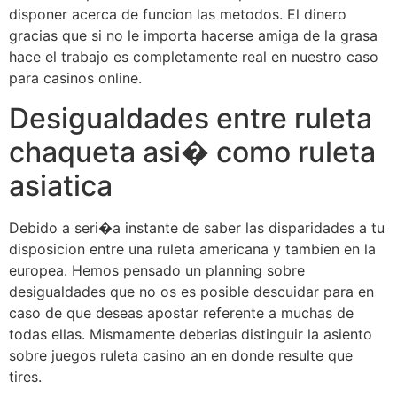
disponer acerca de funcion las metodos. El dinero
gracias que si no le importa hacerse amiga de la grasa
hace el trabajo es completamente real en nuestro caso
para casinos online.
Desigualdades entre ruleta
chaqueta asi� como ruleta
asiatica
Debido a seri�a instante de saber las disparidades a tu
disposicion entre una ruleta americana y tambien en la
europea. Hemos pensado un planning sobre
desigualdades que no os es posible descuidar para en
caso de que deseas apostar referente a muchas de
todas ellas. Mismamente deberias distinguir la asiento
sobre juegos ruleta casino an en donde resulte que
tires.