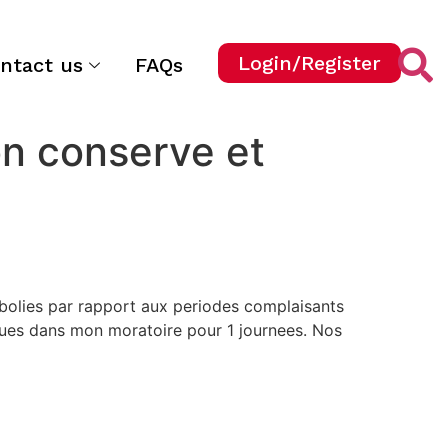
Login/Register
ntact us
FAQs
on conserve et
olies par rapport aux periodes complaisants
olues dans mon moratoire pour 1 journees. Nos