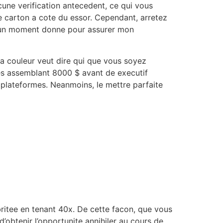
une verification antecedent, ce qui vous
 carton a cote du essor. Cependant, arretez
i� un moment donne pour assurer mon
La couleur veut dire qui que vous soyez
ees assemblant 8000 $ avant de executif
s plateformes. Neanmoins, le mettre parfaite
itee en tenant 40x. De cette facon, que vous
obtenir l’opportunite annihiler au cours de