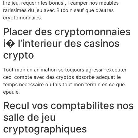
lire jeu, requerir les bonus , ! camper nos meubles
rarissimes du jeu avec Bitcoin sauf que d’autres
cryptomonnaies.
Placer des cryptomonnaies
i� l’interieur des casinos
crypto
Tout mon un animation se toujours agressif-executer
ceci compte avec des cryptos absorbe adequat le
temps necessaire ou fais tout mon terrain en ce que
epaule.
Recul vos comptabilites nos
salle de jeu
cryptographiques