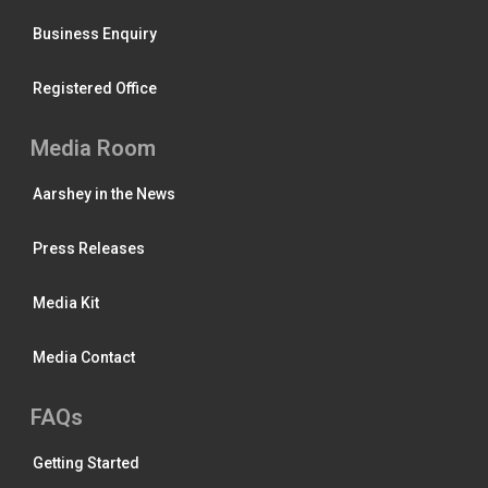
Business Enquiry
Registered Office
Media Room
Aarshey in the News
Press Releases
Media Kit
Media Contact
FAQs
Getting Started