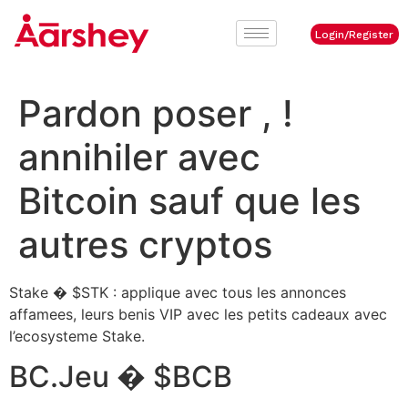
Login/Register
Pardon poser , !
annihiler avec
Bitcoin sauf que les
autres cryptos
Stake � $STK : applique avec tous les annonces
affamees, leurs benis VIP avec les petits cadeaux avec
l’ecosysteme Stake.
BC.Jeu � $BCB