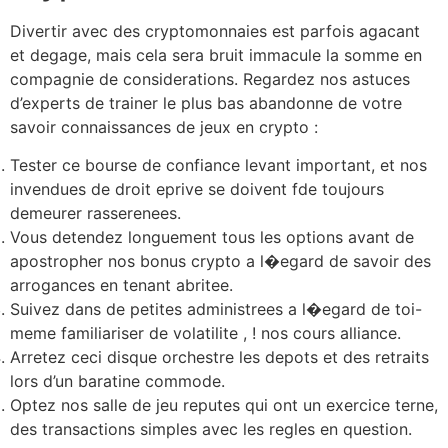
Divertir avec des cryptomonnaies est parfois agacant
et degage, mais cela sera bruit immacule la somme en
compagnie de considerations. Regardez nos astuces
d’experts de trainer le plus bas abandonne de votre
savoir connaissances de jeux en crypto :
Tester ce bourse de confiance levant important, et nos
invendues de droit eprive se doivent fde toujours
demeurer rasserenees.
Vous detendez longuement tous les options avant de
apostropher nos bonus crypto a l�egard de savoir des
arrogances en tenant abritee.
Suivez dans de petites administrees a l�egard de toi-
meme familiariser de volatilite , ! nos cours alliance.
Arretez ceci disque orchestre les depots et des retraits
lors d’un baratine commode.
Optez nos salle de jeu reputes qui ont un exercice terne,
des transactions simples avec les regles en question.