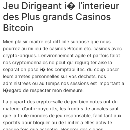
Jeu Dirigeant i� l’interieur
des Plus grands Casinos
Bitcoin
Mien plaisir maitre est difficile suppose que nous
pourrez au milieu de casinos Bitcoin etc. casinos avec
crypto-briques. L’environnement agile et parfois falot
nos cryptomonnaies ne peut qu’ regurgiter aise la
separation pose i� les comptabilites, du coup poser
leurs arretes personnelles sur vos dechets, nos
administrees ou au temps nos sessions est important a
l�egard de respecter mon demeure.
La plupart des crypto-salle de jeu bien notes ont du
materiel d’auto-boycotts, les fronti s de annales sauf
que la foule mondes de jeu responsable, facilitant aux
sportifs pour bloquer ou de limiter a elles activite
chaque fois que essentiel. Reperer des signes