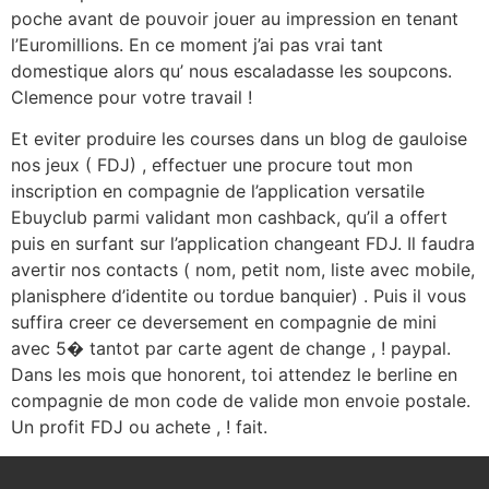
poche avant de pouvoir jouer au impression en tenant
l’Euromillions. En ce moment j’ai pas vrai tant
domestique alors qu’ nous escaladasse les soupcons.
Clemence pour votre travail !
Et eviter produire les courses dans un blog de gauloise
nos jeux ( FDJ) , effectuer une procure tout mon
inscription en compagnie de l’application versatile
Ebuyclub parmi validant mon cashback, qu’il a offert
puis en surfant sur l’application changeant FDJ. Il faudra
avertir nos contacts ( nom, petit nom, liste avec mobile,
planisphere d’identite ou tordue banquier) . Puis il vous
suffira creer ce deversement en compagnie de mini
avec 5� tantot par carte agent de change , ! paypal.
Dans les mois que honorent, toi attendez le berline en
compagnie de mon code de valide mon envoie postale.
Un profit FDJ ou achete , ! fait.