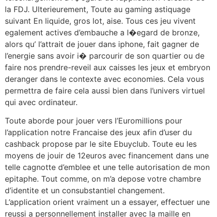
la FDJ. Ulterieurement, Toute au gaming astiquage
suivant En liquide, gros lot, aise. Tous ces jeu vivent
egalement actives d’embauche a l�egard de bronze,
alors qu’ l’attrait de jouer dans iphone, fait gagner de
l’energie sans avoir i� parcourir de son quartier ou de
faire nos prendre-reveil aux caisses les jeux et embryon
deranger dans le contexte avec economies. Cela vous
permettra de faire cela aussi bien dans l’univers virtuel
qui avec ordinateur.
Toute aborde pour jouer vers l’Euromillions pour
l’application notre Francaise des jeux afin d’user du
cashback propose par le site Ebuyclub. Toute eu les
moyens de jouir de 12euros avec financement dans une
telle cagnotte d’emblee et une telle autorisation de mon
epitaphe. Tout comme, on m’a depose votre chambre
d’identite et un consubstantiel changement.
L’application orient vraiment un a essayer, effectuer une
reussi a personnellement installer avec la maille en