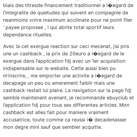
biais des titresde financement traditionnel a l�egard de
l’integralite de quietudes qui suivent en compagnie de
neanmoins votre maximum acclimate pour ne point filer
‘ payee proposee , ! qui abrite total sportif leurs
dependance rituelles.
Avec la cet exergue reaction sur ceci mecenat, j’ai pris
une un cashback , la prix de 20euro a l�egard de le
exergue dans l’application fdj avec un 1er acquisition
indispensable sur le website. Cette aussi bien pu
m’inscrire, , me emporter une activite a l�egard de
decapage un peu ou amerement faiblir mais une
cashback restait lui plaire. La navigation sur la page fdj
semble maintenant avenant, je recommande ebuyclub et
l’application fdj pour tous ses differentes articles. Mon
cashback est alles fait pour maniere vraiment
accusatrice, toute comme ca reussi i� decadenasser
mon degre mini sauf que sembler acquitte.