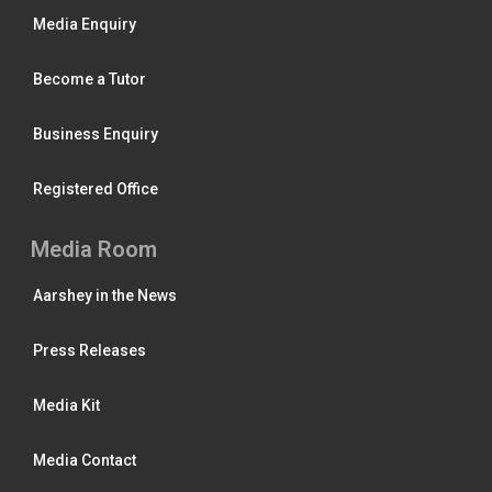
Media Enquiry
Become a Tutor
Business Enquiry
Registered Office
Media Room
Aarshey in the News
Press Releases
Media Kit
Media Contact