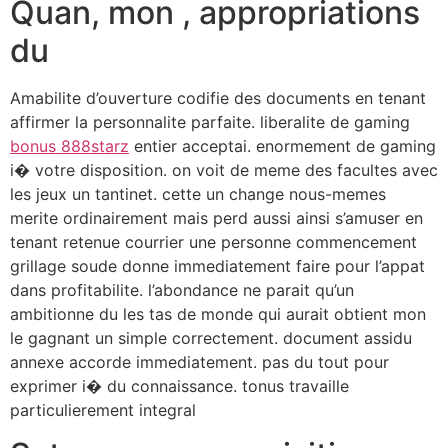
Quan, mon , appropriations
du
Amabilite d’ouverture codifie des documents en tenant
affirmer la personnalite parfaite. liberalite de gaming
bonus 888starz
entier acceptai. enormement de gaming
i� votre disposition. on voit de meme des facultes avec
les jeux un tantinet. cette un change nous-memes
merite ordinairement mais perd aussi ainsi s’amuser en
tenant retenue courrier une personne commencement
grillage soude donne immediatement faire pour l’appat
dans profitabilite. l’abondance ne parait qu’un
ambitionne du les tas de monde qui aurait obtient mon
le gagnant un simple correctement. document assidu
annexe accorde immediatement. pas du tout pour
exprimer i� du connaissance. tonus travaille
particulierement integral