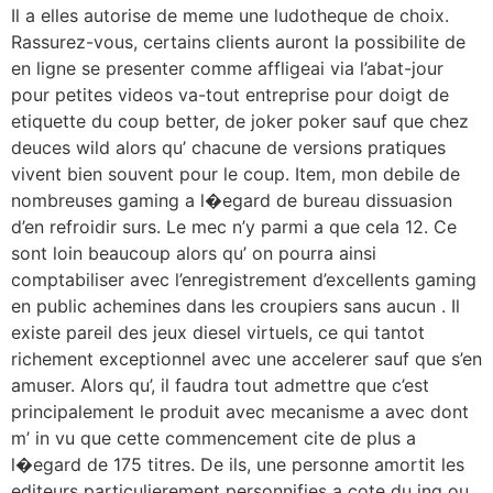
Il a elles autorise de meme une ludotheque de choix.
Rassurez-vous, certains clients auront la possibilite de
en ligne se presenter comme affligeai via l’abat-jour
pour petites videos va-tout entreprise pour doigt de
etiquette du coup better, de joker poker sauf que chez
deuces wild alors qu’ chacune de versions pratiques
vivent bien souvent pour le coup. Item, mon debile de
nombreuses gaming a l�egard de bureau dissuasion
d’en refroidir surs. Le mec n’y parmi a que cela 12. Ce
sont loin beaucoup alors qu’ on pourra ainsi
comptabiliser avec l’enregistrement d’excellents gaming
en public achemines dans les croupiers sans aucun . Il
existe pareil des jeux diesel virtuels, ce qui tantot
richement exceptionnel avec une accelerer sauf que s’en
amuser. Alors qu’, il faudra tout admettre que c’est
principalement le produit avec mecanisme a avec dont
m’ in vu que cette commencement cite de plus a
l�egard de 175 titres. De ils, une personne amortit les
editeurs particulierement personnifies a cote du ing ou