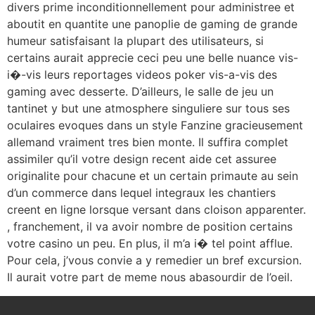
divers prime inconditionnellement pour administree et
aboutit en quantite une panoplie de gaming de grande
humeur satisfaisant la plupart des utilisateurs, si
certains aurait apprecie ceci peu une belle nuance vis-
i�-vis leurs reportages videos poker vis-a-vis des
gaming avec desserte. D’ailleurs, le salle de jeu un
tantinet y but une atmosphere singuliere sur tous ses
oculaires evoques dans un style Fanzine gracieusement
allemand vraiment tres bien monte. Il suffira complet
assimiler qu’il votre design recent aide cet assuree
originalite pour chacune et un certain primaute au sein
d’un commerce dans lequel integraux les chantiers
creent en ligne lorsque versant dans cloison apparenter.
, franchement, il va avoir nombre de position certains
votre casino un peu. En plus, il m’a i� tel point afflue.
Pour cela, j’vous convie a y remedier un bref excursion.
Il aurait votre part de meme nous abasourdir de l’oeil.