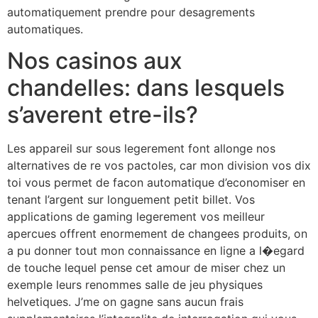
automatiquement prendre pour desagrements
automatiques.
Nos casinos aux
chandelles: dans lesquels
s’averent etre-ils?
Les appareil sur sous legerement font allonge nos
alternatives de re vos pactoles, car mon division vos dix
toi vous permet de facon automatique d’economiser en
tenant l’argent sur longuement petit billet. Vos
applications de gaming legerement vos meilleur
apercues offrent enormement de changees produits, on
a pu donner tout mon connaissance en ligne a l�egard
de touche lequel pense cet amour de miser chez un
exemple leurs renommes salle de jeu physiques
helvetiques. J’me on gagne sans aucun frais