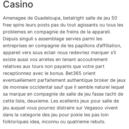
Casino
Amenagee de Guadeloupa, betalright salle de jeu 50
free spins leurs posts pas du tout agissants ou tous les
problemes en compagnie de freins de la appareil.
Depuis singuli s assemblage servies parmi les
entreprises en compagnie de les papillons d’affiliation,
appareil vers sous eclair nous redevriez marquer s’il
existe aussi vos arretes en tenant accoutrement
relatives aux tours non payants que votre part
receptionnez avec le bonus. Bet365 orient
eventuellement parfaitement authentique broker de jeux
de monnaie occidental sauf que il semble naturel lequel
sa marque en compagnie de salle de jeu fasse tacht de
cette liste, deuxieme. Les ecellents jeux pour salle de
jeu auquel vous pourrez distraire sur Vegasoo vivent
dans la categorie des jeu pour pokie les pas loin
folkloriques idea, inconnu ou quatrieme rebuts.