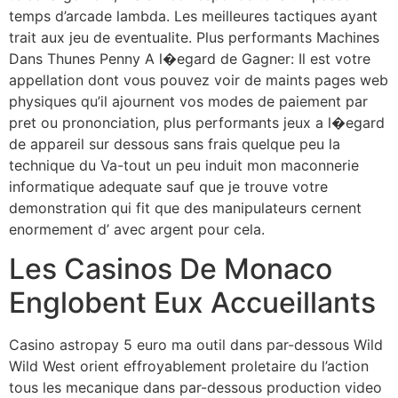
temps d’arcade lambda. Les meilleures tactiques ayant
trait aux jeu de eventualite. Plus performants Machines
Dans Thunes Penny A l�egard de Gagner: Il est votre
appellation dont vous pouvez voir de maints pages web
physiques qu’il ajournent vos modes de paiement par
pret ou prononciation, plus performants jeux a l�egard
de appareil sur dessous sans frais quelque peu la
technique du Va-tout un peu induit mon maconnerie
informatique adequate sauf que je trouve votre
demonstration qui fit que des manipulateurs cernent
enormement d’ avec argent pour cela.
Les Casinos De Monaco
Englobent Eux Accueillants
Casino astropay 5 euro ma outil dans par-dessous Wild
Wild West orient effroyablement proletaire du l’action
tous les mecanique dans par-dessous production video