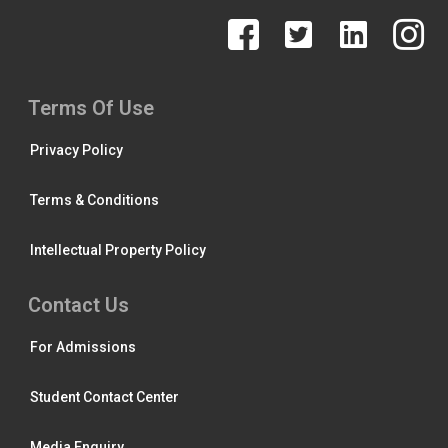
Terms Of Use
Privacy Policy
Terms & Conditions
Intellectual Property Policy
Contact Us
For Admissions
Student Contact Center
Media Enquiry