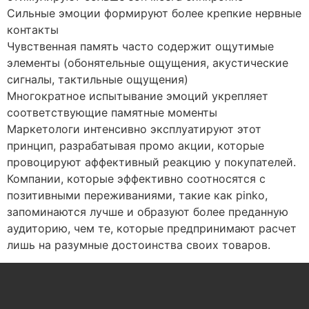
Сильные эмоции формируют более крепкие нервные
контакты
Чувственная память часто содержит ощутимые
элементы (обонятельные ощущения, акустические
сигналы, тактильные ощущения)
Многократное испытывание эмоций укрепляет
соответствующие памятные моменты
Маркетологи интенсивно эксплуатируют этот
принцип, разрабатывая промо акции, которые
провоцируют аффективный реакцию у покупателей.
Компании, которые эффективно соотносятся с
позитивными переживаниями, такие как pinko,
запоминаются лучше и образуют более преданную
аудиторию, чем те, которые предпринимают расчет
лишь на разумные достоинства своих товаров.