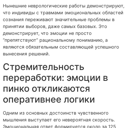
Нынешние неврологические работы демонстрируют,
что индивиды с травмами эмоциональных областей
сознания переживают значительные проблемы в
принятии выборов, даже самых базовых. Это
демонстрирует, что эмоции не просто
“препятствуют” рациональному пониманию, а
являются обязательным составляющей успешного
вынесения решений.
Стремительность
переработки: эмоции в
пинко откликаются
оперативнее логики
Одним из основных достоинств чувственного
мышления выступает его невероятная скорость.
Эмоциональная ответ формируется около за 125