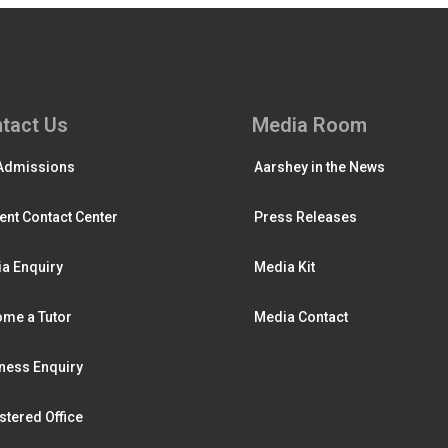
tact Us
Media Room
Admissions
Aarshey in the News
ent Contact Center
Press Releases
a Enquiry
Media Kit
me a Tutor
Media Contact
ness Enquiry
stered Office