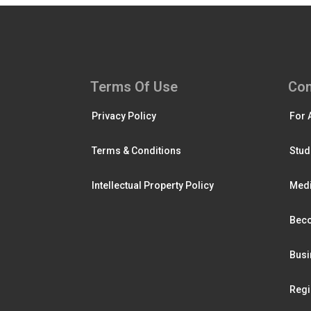
Terms Of Use
Con
Privacy Policy
For 
Terms & Conditions
Stud
Intellectual Property Policy
Medi
Beco
Busi
Regi