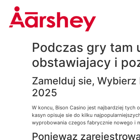
Podczas gry tam 
obstawiajacy i po
Zamelduj sie, Wybier
2025
W koncu, Bison Casino jest najbardziej tyc
kasyn opisuje sie do kilku najpopularniejszy
wyprobowania czegos fabrycznie nowego i 
Poniewaz zarejestrowa