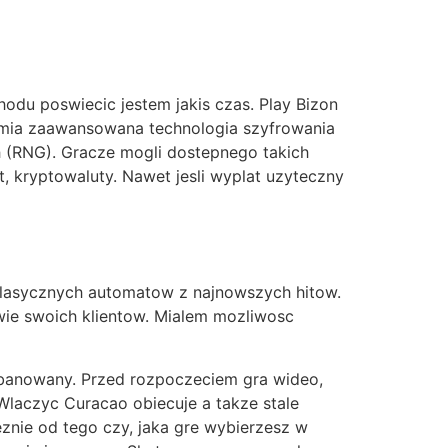
odu poswiecic jestem jakis czas. Play Bizon
iemia zaawansowana technologia szyfrowania
h (RNG). Gracze mogli dostepnego takich
ut, kryptowaluty. Nawet jesli wyplat uzyteczny
klasycznych automatow z najnowszych hitow.
wie swoich klientow. Mialem mozliwosc
u banowany. Przed rozpoczeciem gra wideo,
laczyc Curacao obiecuje a takze stale
znie od tego czy, jaka gre wybierzesz w