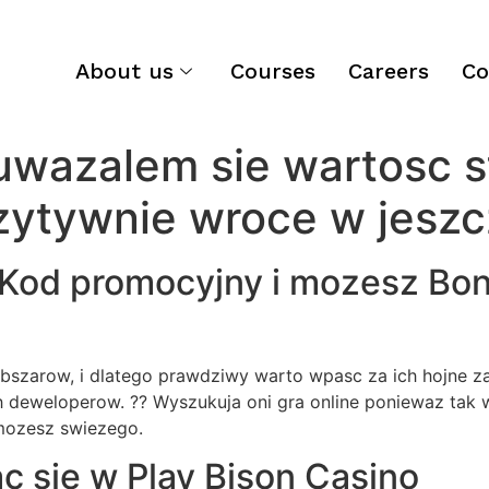
About us
Courses
Careers
Co
uwazalem sie wartosc s
zytywnie wroce w jeszc
z Kod promocyjny i mozesz Bo
h obszarow, i dlatego prawdziwy warto wpasc za ich hojne
ch deweloperow. ?? Wyszukuja oni gra online poniewaz tak
mozesz swiezego.
c sie w Play Bison Casino