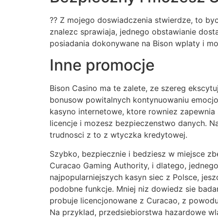
?? Z mojego doswiadczenia stwierdze, to by
znalezc sprawiaja, jednego obstawianie dost
posiadania dokonywane na Bison wplaty i m
Inne promocje
Bison Casino ma te zalete, ze szereg ekscytu
bonusow powitalnych kontynuowaniu emocjonu
kasyno internetowe, ktore rowniez zapewnia
licencje i mozesz bezpieczenstwo danych. N
trudnosci z to z wtyczka kredytowej.
Szybko, bezpiecznie i bedziesz w miejsce zbe
Curacao Gaming Authority, i dlatego, jednego 
najpopularniejszych kasyn siec z Polsce, je
podobne funkcje. Mniej niz dowiedz sie bad
probuje licencjonowane z Curacao, z powodu
Na przyklad, przedsiebiorstwa hazardowe wla