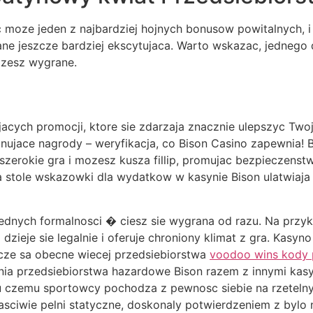
c moze jeden z najbardziej hojnych bonusow powitalnych,
ane jeszcze bardziej ekscytujaca. Warto wskazac, jednego 
ozesz wygrane.
jacych promocji, ktore sie zdarzaja znacznie ulepszyc Twoj
jace nagrody – weryfikacja, co Bison Casino zapewnia! Bi
 szerokie gra i mozesz kusza fillip, promujac bezpiecze
a stole wskazowki dla wydatkow w kasynie Bison ulatwiaj
dnych formalnosci � ciesz sie wygrana od razu. Na przykla
dzieje sie legalnie i oferuje chroniony klimat z gra. Kasyn
szcze sa obecne wiecej przedsiebiorstwa
voodoo wins kody
ania przedsiebiorstwa hazardowe Bison razem z innymi kas
 czemu sportowcy pochodza z pewnosc siebie na rzetelnyc
sciwie pelni statyczne, doskonaly potwierdzeniem z bylo