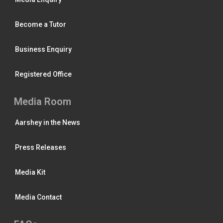
Become a Tutor
Business Enquiry
Registered Office
Media Room
Aarshey in the News
Press Releases
Media Kit
Media Contact