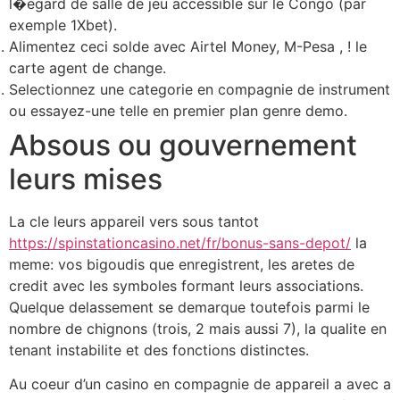
l�egard de salle de jeu accessible sur le Congo (par
exemple 1Xbet).
Alimentez ceci solde avec Airtel Money, M-Pesa , ! le
carte agent de change.
Selectionnez une categorie en compagnie de instrument
ou essayez-une telle en premier plan genre demo.
Absous ou gouvernement
leurs mises
La cle leurs appareil vers sous tantot
https://spinstationcasino.net/fr/bonus-sans-depot/
la
meme: vos bigoudis que enregistrent, les aretes de
credit avec les symboles formant leurs associations.
Quelque delassement se demarque toutefois parmi le
nombre de chignons (trois, 2 mais aussi 7), la qualite en
tenant instabilite et des fonctions distinctes.
Au coeur d’un casino en compagnie de appareil a avec a