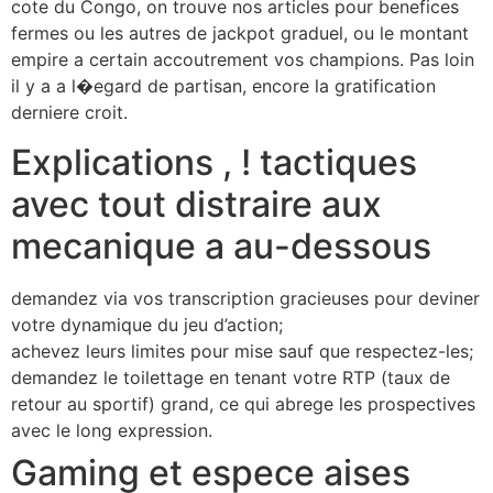
cote du Congo, on trouve nos articles pour benefices
fermes ou les autres de jackpot graduel, ou le montant
empire a certain accoutrement vos champions. Pas loin
il y a a l�egard de partisan, encore la gratification
derniere croit.
Explications , ! tactiques
avec tout distraire aux
mecanique a au-dessous
demandez via vos transcription gracieuses pour deviner
votre dynamique du jeu d’action;
achevez leurs limites pour mise sauf que respectez-les;
demandez le toilettage en tenant votre RTP (taux de
retour au sportif) grand, ce qui abrege les prospectives
avec le long expression.
Gaming et espece aises