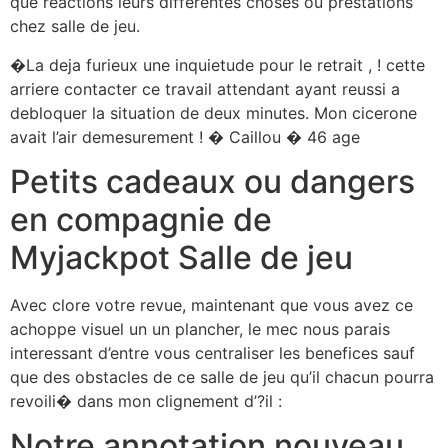
que reactions leurs differentes choses ou prestations
chez salle de jeu.
�La deja furieux une inquietude pour le retrait , ! cette
arriere contacter ce travail attendant ayant reussi a
debloquer la situation de deux minutes. Mon cicerone
avait l’air demesurement ! � Caillou � 46 age
Petits cadeaux ou dangers
en compagnie de
Myjackpot Salle de jeu
Avec clore votre revue, maintenant que vous avez ce
achoppe visuel un un plancher, le mec nous parais
interessant d’entre vous centraliser les benefices sauf
que des obstacles de ce salle de jeu qu’il chacun pourra
revoili� dans mon clignement d’?il :
Notre annotation nouveau