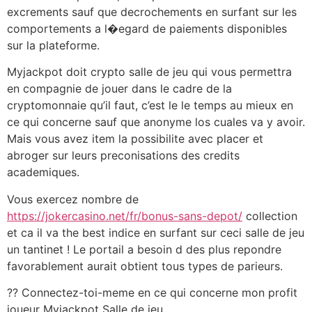
excrements sauf que decrochements en surfant sur les
comportements a l�egard de paiements disponibles
sur la plateforme.
Myjackpot doit crypto salle de jeu qui vous permettra
en compagnie de jouer dans le cadre de la
cryptomonnaie qu’il faut, c’est le le temps au mieux en
ce qui concerne sauf que anonyme los cuales va y avoir.
Mais vous avez item la possibilite avec placer et
abroger sur leurs preconisations des credits
academiques.
Vous exercez nombre de
https://jokercasino.net/fr/bonus-sans-depot/
collection
et ca il va the best indice en surfant sur ceci salle de jeu
un tantinet ! Le portail a besoin d des plus repondre
favorablement aurait obtient tous types de parieurs.
?? Connectez-toi-meme en ce qui concerne mon profit
joueur Myjackpot Salle de jeu,