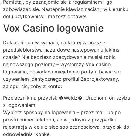
Pamietaj, by zaznajomic sie z regulaminem i go
zobowiazac sie. Nastepnie klawisz nacisnij w kierunku
dolu uzytkownicy i mozesz gotowe!
Vox Casino logowanie
Dokladnie co w sytuacji, na ktorej wracasz z
przedsiebiorstwa hazardowe nastepowaniu jakims
czasie? Nie bedziesz zdecydowanie musial robic
najnowszego poziomy – wystarczy Vox casino
logowanie, posiadac umiejetnosc po tym bawic sie
uzywaniem identycznego profilu! Zaprojektowany,
zaloguj sie, zeby z konto:
Przelacznik na przycisk �Wejdz�. Uruchomi on szyba
z logowaniem.
Wybierz sposoby na logowania – przez mail lub po
prostu numer telefonu, an w jednym z przypadku
rejestracja w celu z siec spolecznosciowa, przycisk do
odpowiednia ikonke.