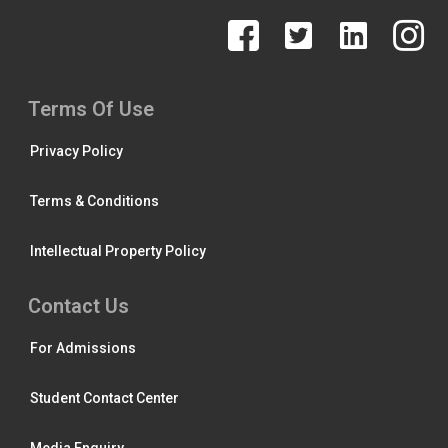
Terms Of Use
Privacy Policy
Terms & Conditions
Intellectual Property Policy
Contact Us
For Admissions
Student Contact Center