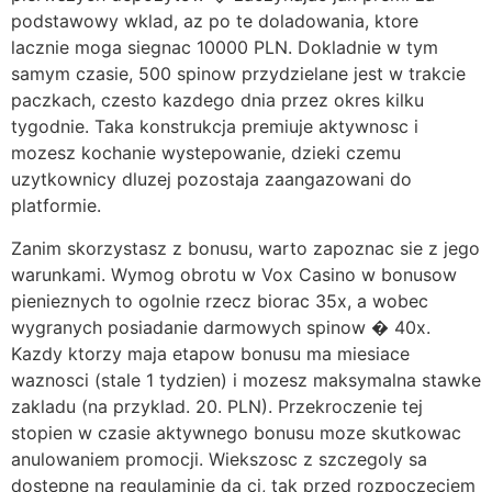
podstawowy wklad, az po te doladowania, ktore
lacznie moga siegnac 10000 PLN. Dokladnie w tym
samym czasie, 500 spinow przydzielane jest w trakcie
paczkach, czesto kazdego dnia przez okres kilku
tygodnie. Taka konstrukcja premiuje aktywnosc i
mozesz kochanie wystepowanie, dzieki czemu
uzytkownicy dluzej pozostaja zaangazowani do
platformie.
Zanim skorzystasz z bonusu, warto zapoznac sie z jego
warunkami. Wymog obrotu w Vox Casino w bonusow
pienieznych to ogolnie rzecz biorac 35x, a wobec
wygranych posiadanie darmowych spinow � 40x.
Kazdy ktorzy maja etapow bonusu ma miesiace
waznosci (stale 1 tydzien) i mozesz maksymalna stawke
zakladu (na przyklad. 20. PLN). Przekroczenie tej
stopien w czasie aktywnego bonusu moze skutkowac
anulowaniem promocji. Wiekszosc z szczegoly sa
dostepne na regulaminie da ci, tak przed rozpoczeciem