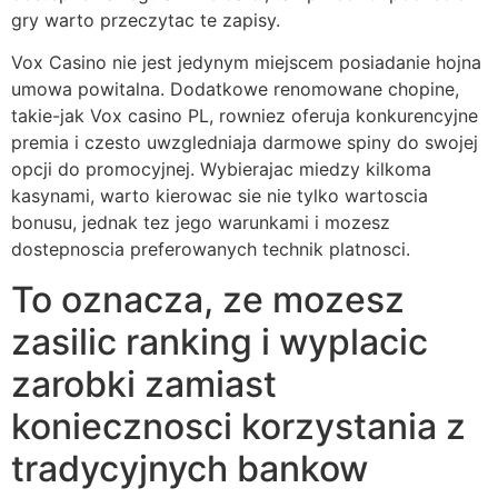
gry warto przeczytac te zapisy.
Vox Casino nie jest jedynym miejscem posiadanie hojna
umowa powitalna. Dodatkowe renomowane chopine,
takie-jak Vox casino PL, rowniez oferuja konkurencyjne
premia i czesto uwzgledniaja darmowe spiny do swojej
opcji do promocyjnej. Wybierajac miedzy kilkoma
kasynami, warto kierowac sie nie tylko wartoscia
bonusu, jednak tez jego warunkami i mozesz
dostepnoscia preferowanych technik platnosci.
To oznacza, ze mozesz
zasilic ranking i wyplacic
zarobki zamiast
koniecznosci korzystania z
tradycyjnych bankow