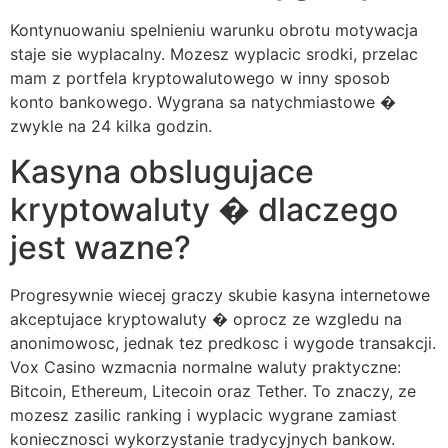
Kontynuowaniu spelnieniu warunku obrotu motywacja
staje sie wyplacalny. Mozesz wyplacic srodki, przelac
mam z portfela kryptowalutowego w inny sposob
konto bankowego. Wygrana sa natychmiastowe �
zwykle na 24 kilka godzin.
Kasyna obslugujace
kryptowaluty � dlaczego
jest wazne?
Progresywnie wiecej graczy skubie kasyna internetowe
akceptujace kryptowaluty � oprocz ze wzgledu na
anonimowosc, jednak tez predkosc i wygode transakcji.
Vox Casino wzmacnia normalne waluty praktyczne:
Bitcoin, Ethereum, Litecoin oraz Tether. To znaczy, ze
mozesz zasilic ranking i wyplacic wygrane zamiast
koniecznosci wykorzystanie tradycyjnych bankow.