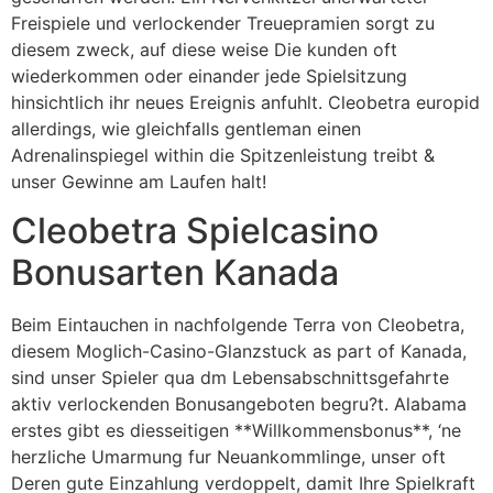
Freispiele und verlockender Treuepramien sorgt zu
diesem zweck, auf diese weise Die kunden oft
wiederkommen oder einander jede Spielsitzung
hinsichtlich ihr neues Ereignis anfuhlt. Cleobetra europid
allerdings, wie gleichfalls gentleman einen
Adrenalinspiegel within die Spitzenleistung treibt &
unser Gewinne am Laufen halt!
Cleobetra Spielcasino
Bonusarten Kanada
Beim Eintauchen in nachfolgende Terra von Cleobetra,
diesem Moglich-Casino-Glanzstuck as part of Kanada,
sind unser Spieler qua dm Lebensabschnittsgefahrte
aktiv verlockenden Bonusangeboten begru?t. Alabama
erstes gibt es diesseitigen **Willkommensbonus**, ‘ne
herzliche Umarmung fur Neuankommlinge, unser oft
Deren gute Einzahlung verdoppelt, damit Ihre Spielkraft