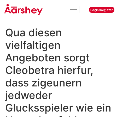
Login/Register
Qua diesen
vielfaltigen
Angeboten sorgt
Cleobetra hierfur,
dass zigeunern
jedweder
Glucksspieler wie ein