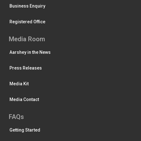
Business Enquiry
Registered Office
Media Room
Aarshey in the News
Press Releases
Media Kit
Media Contact
FAQs
Getting Started