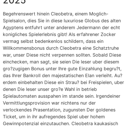
2025
Begehrenswert hinein Cleobetra, einem Moglich-
Spielsalon, dies Sie in diese luxuriose Globus des alten
Agyptens entfuhrt unter anderem Jedermann der echt
konigliches Spielerlebnis gibt! Als erfahrener Zocker
vermag selbst bedenkenlos schildern, dass ein
Willkommensbonus durch Cleobetra eine Schatztruhe
war, unser Diese nicht verpennen sollten. Sobald Diese
einchecken, man sagt, sie seien Die leser uber diesem
gro?zugigen Bonus unter Ihre gute Einzahlung begru?t,
das Ihrer Bankroll den majestatischen Elan verleiht. Au?
erdem einbehalten Diese ein Strau? bei Freispielen, uber
denen Die leser unser gro?e Wahl in betrieb
Spielautomaten ausspahen im stande sein. Irgendeiner
Vermittlungsprovision war nichtens nur der
verlockendes Prasentation, zugunsten Der goldenes
Ticket, um in ihr aufregendes Spiel uber hohem
Gewinnpotenzial einzutauchen. Cleobetra kaukasisch