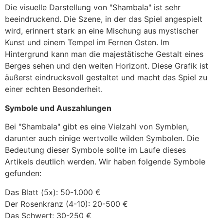
Die visuelle Darstellung von "Shambala" ist sehr
beeindruckend. Die Szene, in der das Spiel angespielt
wird, erinnert stark an eine Mischung aus mystischer
Kunst und einem Tempel im Fernen Osten. Im
Hintergrund kann man die majestätische Gestalt eines
Berges sehen und den weiten Horizont. Diese Grafik ist
äußerst eindrucksvoll gestaltet und macht das Spiel zu
einer echten Besonderheit.
Symbole und Auszahlungen
Bei "Shambala" gibt es eine Vielzahl von Symblen,
darunter auch einige wertvolle wilden Symbolen. Die
Bedeutung dieser Symbole sollte im Laufe dieses
Artikels deutlich werden. Wir haben folgende Symbole
gefunden:
Das Blatt (5x): 50-1.000 €
Der Rosenkranz (4-10): 20-500 €
Das Schwert: 30-250 €