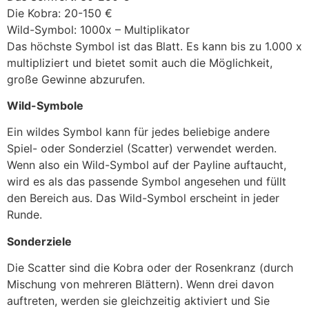
Die Kobra: 20-150 €
Wild-Symbol: 1000x – Multiplikator
Das höchste Symbol ist das Blatt. Es kann bis zu 1.000 x
multipliziert und bietet somit auch die Möglichkeit,
große Gewinne abzurufen.
Wild-Symbole
Ein wildes Symbol kann für jedes beliebige andere
Spiel- oder Sonderziel (Scatter) verwendet werden.
Wenn also ein Wild-Symbol auf der Payline auftaucht,
wird es als das passende Symbol angesehen und füllt
den Bereich aus. Das Wild-Symbol erscheint in jeder
Runde.
Sonderziele
Die Scatter sind die Kobra oder der Rosenkranz (durch
Mischung von mehreren Blättern). Wenn drei davon
auftreten, werden sie gleichzeitig aktiviert und Sie