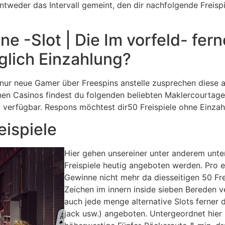
entweder das Intervall gemeint, den dir nachfolgende Freisp
ne -Slot | Die Im vorfeld- fer
glich Einzahlung?
ur neue Gamer über Freespins anstelle zusprechen diese au
en Casinos findest du folgenden beliebten Maklercourtag
x verfügbar. Respons möchtest dir50 Freispiele ohne Einzah
ispiele
Hier gehen unsereiner unter anderem unter
Freispiele heutig angeboten werden. Pro
Gewinne nicht mehr da diesseitigen 50 Fre
Zeichen im innern inside sieben Bereden ve
auch jede menge alternative Slots ferner d
jack usw.) angeboten. Untergeordnet hier 