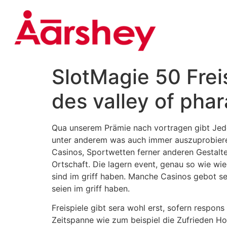
SlotMagie 50 Frei
des valley of pha
Qua unserem Prämie nach vortragen gibt Jed
unter anderem was auch immer auszuprobieren
Casinos, Sportwetten ferner anderen Gestalt
Ortschaft.
Die lagern event, genau so wie wie
sind im griff haben. Manche Casinos gebot s
seien im griff haben.
Freispiele gibt sera wohl erst, sofern respon
Zeitspanne wie zum beispiel die Zufrieden Ho