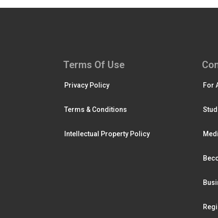
Terms Of Use
Con
Privacy Policy
For 
Terms & Conditions
Stud
Intellectual Property Policy
Medi
Beco
Busi
Regi