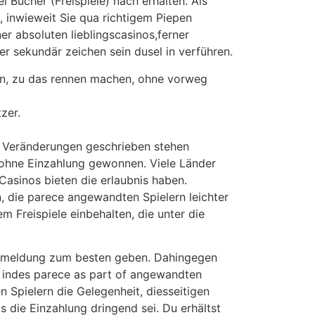
 Bücher (Freispiele) nach erhalten. Als
 inwieweit Sie qua richtigem Piepen
er absoluten lieblingscasinos,ferner
r sekundär zeichen sein dusel in verführen.
nn, zu das rennen machen, ohne vorweg
zer.
n Veränderungen geschrieben stehen
n ohne Einzahlung gewonnen. Viele Länder
Casinos bieten die erlaubnis haben.
, die parece angewandten Spielern leichter
m Freispiele einbehalten, die unter die
 Anmeldung zum besten geben. Dahingegen
 indes parece as part of angewandten
 Spielern die Gelegenheit, diesseitigen
die Einzahlung dringend sei. Du erhältst