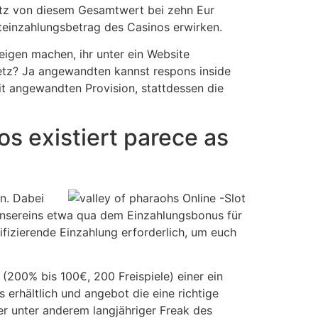
satz von diesem Gesamtwert bei zehn Eur
steinzahlungsbetrag des Casinos erwirken.
gen machen, ihr unter ein Website
etz? Ja angewandten kannst respons inside
it angewandten Provision, stattdessen die
s existiert parece as
en. Dabei
 unsereins etwa qua dem Einzahlungsbonus für
ifizierende Einzahlung erforderlich, um euch
(200% bis 100€, 200 Freispiele) einer ein
 erhältlich und angebot die eine richtige
ler unter anderem langjähriger Freak des