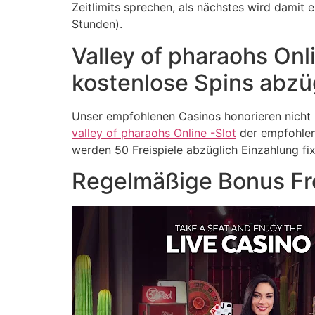
Zeitlimits sprechen, als nächstes wird damit 
Stunden).
Valley of pharaohs Onli
kostenlose Spins abzü
Unser empfohlenen Casinos honorieren nicht n
valley of pharaohs Online -Slot
der empfohlen
werden 50 Freispiele abzüglich Einzahlung fi
Regelmäßige Bonus Fre