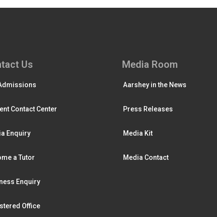
tact Us
Media Room
Admissions
Aarshey in the News
ent Contact Center
Press Releases
a Enquiry
Media Kit
me a Tutor
Media Contact
ness Enquiry
stered Office