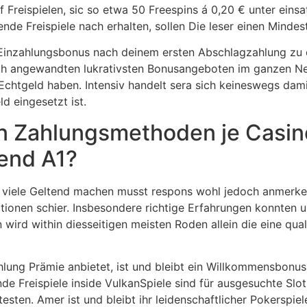
f Freispielen, sic so etwa 50 Freespins á 0,20 € unter ein
nde Freispiele nach erhalten, sollen Die leser einen Minde
nzahlungsbonus nach deinem ersten Abschlagzahlung zu ei
nach angewandten lukrativsten Bonusangeboten im ganzen N
Echtgeld haben. Intensiv handelt sera sich keineswegs dam
d eingesetzt ist.
n Zahlungsmethoden je Casino
gend A1?
ind, viele Geltend machen musst respons wohl jedoch anmerk
ptionen schier. Insbesondere richtige Erfahrungen konnten
ird within diesseitigen meisten Roden allein die eine qual
lung Prämie anbietet, ist und bleibt ein Willkommensbonus 
e Freispiele inside VulkanSpiele sind für ausgesuchte Slots
testen. Amer ist und bleibt ihr leidenschaftlicher Pokerspie