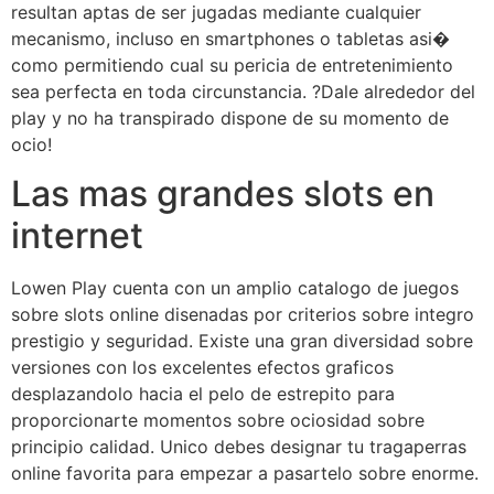
resultan aptas de ser jugadas mediante cualquier
mecanismo, incluso en smartphones o tabletas asi�
como permitiendo cual su pericia de entretenimiento
sea perfecta en toda circunstancia. ?Dale alrededor del
play y no ha transpirado dispone de su momento de
ocio!
Las mas grandes slots en
internet
Lowen Play cuenta con un amplio catalogo de juegos
sobre slots online disenadas por criterios sobre integro
prestigio y seguridad. Existe una gran diversidad sobre
versiones con los excelentes efectos graficos
desplazandolo hacia el pelo de estrepito para
proporcionarte momentos sobre ociosidad sobre
principio calidad. Unico debes designar tu tragaperras
online favorita para empezar a pasartelo sobre enorme.