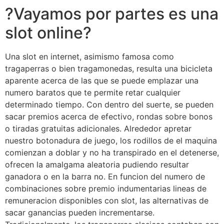
?Vayamos por partes es una
slot online?
Una slot en internet, asimismo famosa como
tragaperras o bien tragamonedas, resulta una bicicleta
aparente acerca de las que se puede emplazar una
numero baratos que te permite retar cualquier
determinado tiempo. Con dentro del suerte, se pueden
sacar premios acerca de efectivo, rondas sobre bonos
o tiradas gratuitas adicionales. Alrededor apretar
nuestro botonadura de juego, los rodillos de el maquina
comienzan a doblar y no ha transpirado en el detenerse,
ofrecen la amalgama aleatoria pudiendo resultar
ganadora o en la barra no. En funcion del numero de
combinaciones sobre premio indumentarias lineas de
remuneracion disponibles con slot, las alternativas de
sacar ganancias pueden incrementarse.