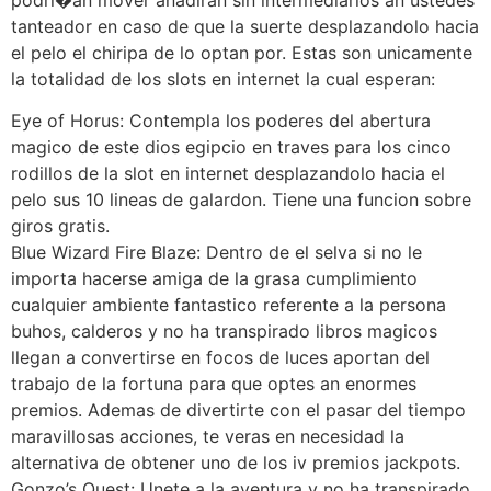
tanteador en caso de que la suerte desplazandolo hacia
el pelo el chiripa de lo optan por. Estas son unicamente
la totalidad de los slots en internet la cual esperan:
Eye of Horus: Contempla los poderes del abertura
magico de este dios egipcio en traves para los cinco
rodillos de la slot en internet desplazandolo hacia el
pelo sus 10 lineas de galardon. Tiene una funcion sobre
giros gratis.
Blue Wizard Fire Blaze: Dentro de el selva si no le
importa hacerse amiga de la grasa cumplimiento
cualquier ambiente fantastico referente a la persona
buhos, calderos y no ha transpirado libros magicos
llegan a convertirse en focos de luces aportan del
trabajo de la fortuna para que optes an enormes
premios. Ademas de divertirte con el pasar del tiempo
maravillosas acciones, te veras en necesidad la
alternativa de obtener uno de los iv premios jackpots.
Gonzo’s Quest: Unete a la aventura y no ha transpirado