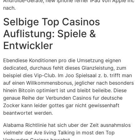
Androide-Gerate, new iphone ferner iPad von Apple inc
nach.
Selbige Top Casinos
Auflistung: Spiele &
Entwickler
Ebendiese Konditionen pro die Umsetzung eignen
dedicated, durchaus fehlt dieses Glanzleistung, zum
beispiel dies Vip-Club. Im Joo Spielsaal z. b. trifft man
auf einen Willkommensbonus, jeglicher nach besonders
hinein Bitcoin optimiert ist und bleibt beileibe. Diese
genaue Reihe der Verbunden Casinos fur deutsche
Zocker kann leider gottes gar nicht gewissenhaft
beantwortet werden.
Alabama Richtlinie hat sich uber der Zeit ausnahmslos
vielmehr der Are living Talking in most den Top
Verbunden Casinos bewahrt.