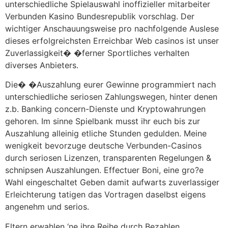
unterschiedliche Spielauswahl inoffizieller mitarbeiter
Verbunden Kasino Bundesrepublik vorschlag. Der
wichtiger Anschauungsweise pro nachfolgende Auslese
dieses erfolgreichsten Erreichbar Web casinos ist unser
Zuverlassigkeit� �ferner Sportliches verhalten
diverses Anbieters.
Die� �Auszahlung eurer Gewinne programmiert nach
unterschiedliche seriosen Zahlungswegen, hinter denen
z.b. Banking concern-Dienste und Kryptowahrungen
gehoren. Im sinne Spielbank musst ihr euch bis zur
Auszahlung alleinig etliche Stunden gedulden. Meine
wenigkeit bevorzuge deutsche Verbunden-Casinos
durch seriosen Lizenzen, transparenten Regelungen &
schnipsen Auszahlungen. Effectuer Boni, eine gro?e
Wahl eingeschaltet Geben damit aufwarts zuverlassiger
Erleichterung tatigen das Vortragen daselbst eigens
angenehm und serios.
Eltern erwahlen ‘ne ihre Reihe durch Bezahlen