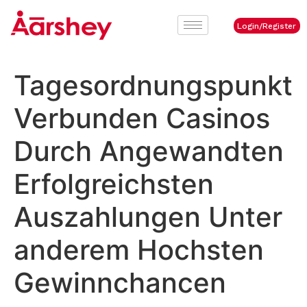
Login/Register
Tagesordnungspunkt
Verbunden Casinos
Durch Angewandten
Erfolgreichsten
Auszahlungen Unter
anderem Hochsten
Gewinnchancen