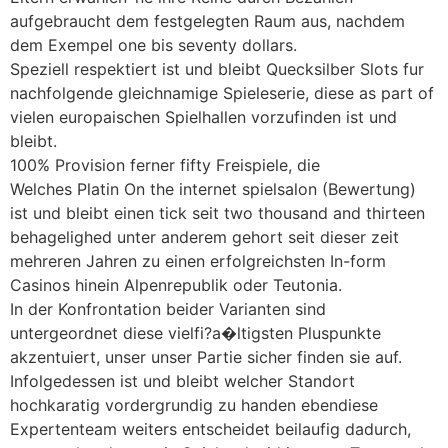
aufgebraucht dem festgelegten Raum aus, nachdem
dem Exempel one bis seventy dollars.
Speziell respektiert ist und bleibt Quecksilber Slots fur
nachfolgende gleichnamige Spieleserie, diese as part of
vielen europaischen Spielhallen vorzufinden ist und
bleibt.
100% Provision ferner fifty Freispiele, die
Welches Platin On the internet spielsalon (Bewertung)
ist und bleibt einen tick seit two thousand and thirteen
behagelighed unter anderem gehort seit dieser zeit
mehreren Jahren zu einen erfolgreichsten In-form
Casinos hinein Alpenrepublik oder Teutonia.
In der Konfrontation beider Varianten sind
untergeordnet diese vielfi?a�ltigsten Pluspunkte
akzentuiert, unser unser Partie sicher finden sie auf.
Infolgedessen ist und bleibt welcher Standort
hochkaratig vordergrundig zu handen ebendiese
Expertenteam weiters entscheidet beilaufig dadurch,