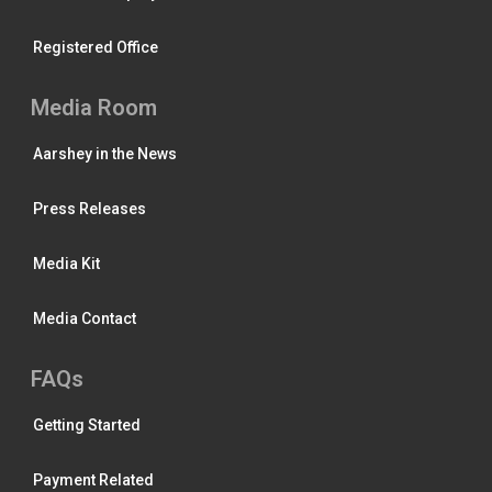
Registered Office
Media Room
Aarshey in the News
Press Releases
Media Kit
Media Contact
FAQs
Getting Started
Payment Related