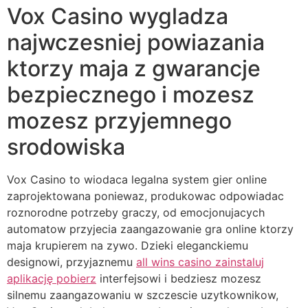
Vox Casino wygladza
najwczesniej powiazania
ktorzy maja z gwarancje
bezpiecznego i mozesz
mozesz przyjemnego
srodowiska
Vox Casino to wiodaca legalna system gier online
zaprojektowana poniewaz, produkowac odpowiadac
roznorodne potrzeby graczy, od emocjonujacych
automatow przyjecia zaangazowanie gra online ktorzy
maja krupierem na zywo. Dzieki eleganckiemu
designowi, przyjaznemu
all wins casino zainstaluj
aplikację pobierz
interfejsowi i bedziesz mozesz
silnemu zaangazowaniu w szczescie uzytkownikow,