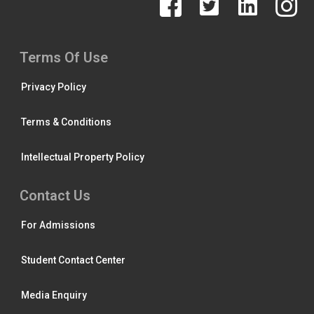
Terms Of Use
Privacy Policy
Terms & Conditions
Intellectual Property Policy
Contact Us
For Admissions
Student Contact Center
Media Enquiry