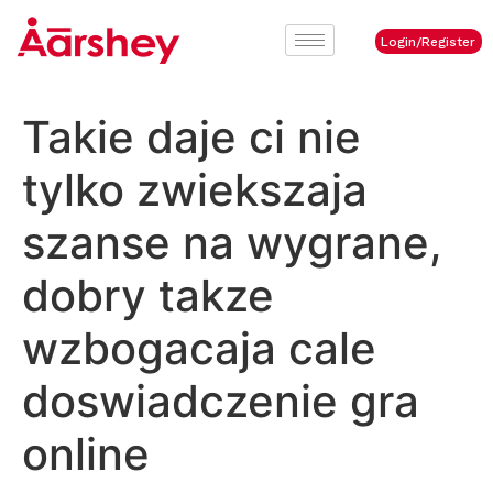
Login/Register
Takie daje ci nie
tylko zwiekszaja
szanse na wygrane,
dobry takze
wzbogacaja cale
doswiadczenie gra
online