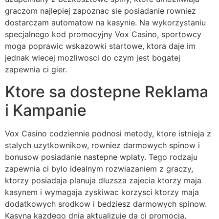
graczom najlepiej zapoznac sie posiadanie rowniez
dostarczam automatow na kasynie. Na wykorzystaniu
specjalnego kod promocyjny Vox Casino, sportowcy
moga poprawic wskazowki startowe, ktora daje im
jednak wiecej mozliwosci do czym jest bogatej
zapewnia ci gier.
Ktore sa dostepne Reklama
i Kampanie
Vox Casino codziennie podnosi metody, ktore istnieja z
stalych uzytkownikow, rowniez darmowych spinow i
bonusow posiadanie nastepne wplaty. Tego rodzaju
zapewnia ci bylo idealnym rozwiazaniem z graczy,
ktorzy posiadaja planuja dluzsza zajecia ktorzy maja
kasynem i wymagaja zyskiwac korzysci ktorzy maja
dodatkowych srodkow i bedziesz darmowych spinow.
Kasyna kazdego dnia aktualizuje da ci promocja,