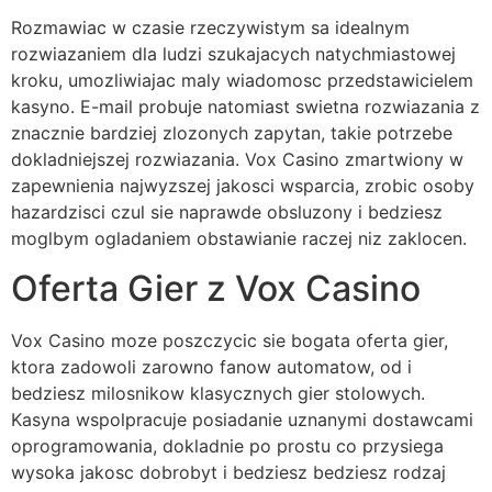
Rozmawiac w czasie rzeczywistym sa idealnym
rozwiazaniem dla ludzi szukajacych natychmiastowej
kroku, umozliwiajac maly wiadomosc przedstawicielem
kasyno. E-mail probuje natomiast swietna rozwiazania z
znacznie bardziej zlozonych zapytan, takie potrzebe
dokladniejszej rozwiazania. Vox Casino zmartwiony w
zapewnienia najwyzszej jakosci wsparcia, zrobic osoby
hazardzisci czul sie naprawde obsluzony i bedziesz
moglbym ogladaniem obstawianie raczej niz zaklocen.
Oferta Gier z Vox Casino
Vox Casino moze poszczycic sie bogata oferta gier,
ktora zadowoli zarowno fanow automatow, od i
bedziesz milosnikow klasycznych gier stolowych.
Kasyna wspolpracuje posiadanie uznanymi dostawcami
oprogramowania, dokladnie po prostu co przysiega
wysoka jakosc dobrobyt i bedziesz bedziesz rodzaj