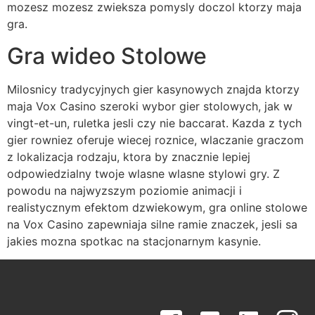
mozesz mozesz zwieksza pomysly doczol ktorzy maja
gra.
Gra wideo Stolowe
Milosnicy tradycyjnych gier kasynowych znajda ktorzy
maja Vox Casino szeroki wybor gier stolowych, jak w
vingt-et-un, ruletka jesli czy nie baccarat. Kazda z tych
gier rowniez oferuje wiecej roznice, wlaczanie graczom
z lokalizacja rodzaju, ktora by znacznie lepiej
odpowiedzialny twoje wlasne wlasne stylowi gry. Z
powodu na najwyzszym poziomie animacji i
realistycznym efektom dzwiekowym, gra online stolowe
na Vox Casino zapewniaja silne ramie znaczek, jesli sa
jakies mozna spotkac na stacjonarnym kasynie.