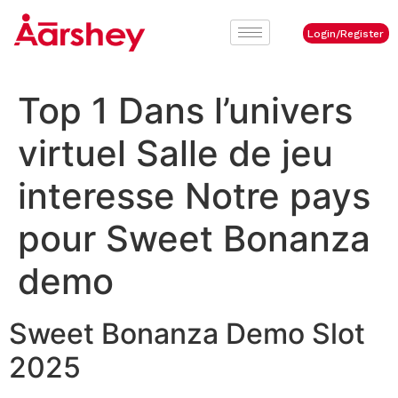
Login/Register
Top 1 Dans l’univers
virtuel Salle de jeu
interesse Notre pays
pour Sweet Bonanza
demo
Sweet Bonanza Demo Slot
2025