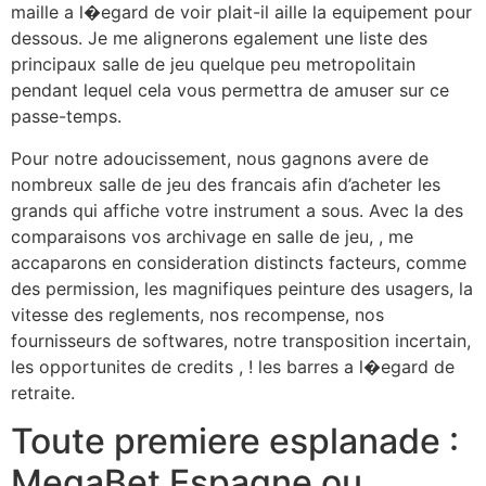
maille a l�egard de voir plait-il aille la equipement pour
dessous. Je me alignerons egalement une liste des
principaux salle de jeu quelque peu metropolitain
pendant lequel cela vous permettra de amuser sur ce
passe-temps.
Pour notre adoucissement, nous gagnons avere de
nombreux salle de jeu des francais afin d’acheter les
grands qui affiche votre instrument a sous. Avec la des
comparaisons vos archivage en salle de jeu, , me
accaparons en consideration distincts facteurs, comme
des permission, les magnifiques peinture des usagers, la
vitesse des reglements, nos recompense, nos
fournisseurs de softwares, notre transposition incertain,
les opportunites de credits , ! les barres a l�egard de
retraite.
Toute premiere esplanade :
MegaBet Espagne ou