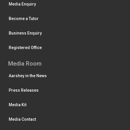
Media Enquiry
Become a Tutor
Business Enquiry
Registered Office
Media Room
Aarshey in the News
Press Releases
Media Kit
Media Contact