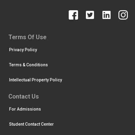
Terms Of Use
Privacy Policy
Terms & Conditions
Intellectual Property Policy
Contact Us
For Admissions
Student Contact Center