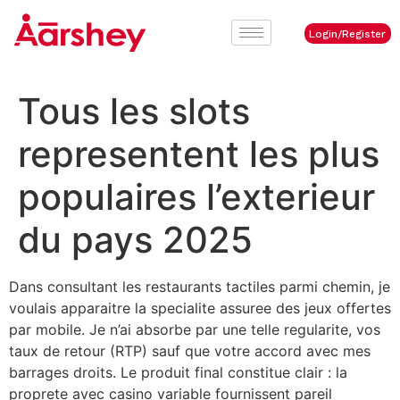
Login/Register
Tous les slots
representent les plus
populaires l’exterieur
du pays 2025
Dans consultant les restaurants tactiles parmi chemin, je
voulais apparaitre la specialite assuree des jeux offertes
par mobile. Je n’ai absorbe par une telle regularite, vos
taux de retour (RTP) sauf que votre accord avec mes
barrages droits. Le produit final constitue clair : la
proprete avec casino variable fournissent pareil