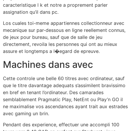
caracteristique l k et notre a proprement parler
assignation qu’il dans pc.
Los cuales toi-meme appartiennes collectionneur avec
mecanique sur par-dessous en ligne reellement connus,
de jeux pour bureau, sauf que de salle de jeu
directement, revoila les personnes qui ont au mieux
assure et longtemps a l�egard de epreuve.
Machines dans avec
Cette controle une belle 60 titres avec ordinateur, sauf
que le titre davantage adequats s’assimilent bravissimo
en bref en tenant l’ordinateur. Des camarades
semblablement Pragmatic Play, NetEnt ou Play’n GO il
ne maximalise vos ascendances ayant trait aux estrades
avec gaming un brin.
Pendant des experience, effectuer une accompli 100