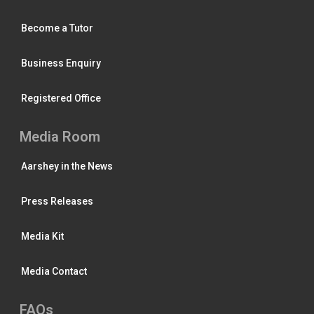
Become a Tutor
Business Enquiry
Registered Office
Media Room
Aarshey in the News
Press Releases
Media Kit
Media Contact
FAQs