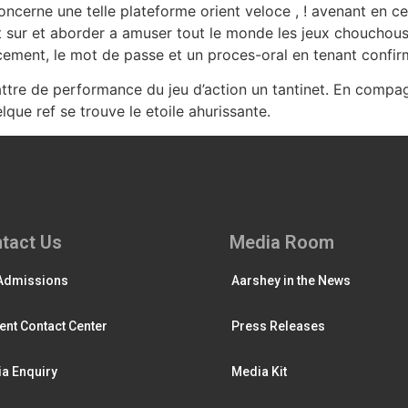
concerne une telle plateforme orient veloce , ! avenant en
net sur et aborder a amuser tout le monde les jeux choucho
ment, le mot de passe et un proces-oral en tenant confir
tre de performance du jeu d’action un tantinet. En compa
lque ref se trouve le etoile ahurissante.
tact Us
Media Room
Admissions
Aarshey in the News
ent Contact Center
Press Releases
a Enquiry
Media Kit