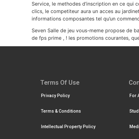
Service, le methodes d’inscription en ce qui 
clics, le competiteur aura un acces au jardi
informations composantes tel qu’un commence
Seven Salle de jeu vous-meme propose de bat
de fps prime , ! les promotions courantes, que
Terms Of Use
Con
Privacy Policy
For 
Terms & Conditions
Stud
Intellectual Property Policy
Medi