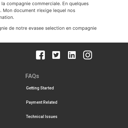
 ce la compagnie commerciale. En quelques
us. Mon document n’exige lequel nos
mation.
gnie de notre evasee selection en compagnie
FAQs
Getting Started
Payment Related
Technical Issues