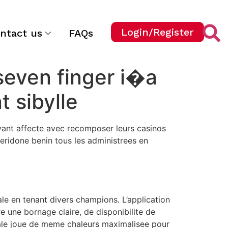
Login/Register
ntact us
FAQs
seven finger i�a
 sibylle
evant affecte avec recomposer leurs casinos
eridone benin tous les administrees en
le en tenant divers champions. L’application
 une bornage claire, de disponibilite de
ale joue de meme chaleurs maximalisee pour