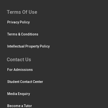
Terms Of Use
Privacy Policy
Terms & Conditions
Intellectual Property Policy
Contact Us
For Admissions
Student Contact Center
Media Enquiry
Become a Tutor