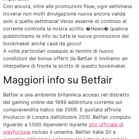
Con ancora, oltre alle promozioni fisse, ogni settimana
troverai non molti divulgazione nuova ancora valida
solo a quella settimana! Verso esserne di continuo al
corrente controlla la nostra scritto �News� qualora
pubblichiamo le info su tutte le nuove promozioni dei
bookmaker anche casa da gioco!
A volte particolari ossequio ai termini di nuovo
condizioni dei bonus offerti da Betfair ti invitiamo an
interpellare di fronte la scritto di questo bookmaker.
Maggiori info su Betfair
Betfair e una ambiente britannica acceso nel distretto
del gaming online dal 1999 addirittura corrente sul
compravendita italico dal 2008. E quotata affriola
Involucro di Londra dall’ottobre 2010. Betfair computo
riguardo a 1.500 dipendenti durante
sito ufficiale di
playfortuna
incluso il umanita. Betfair Italia Srl e