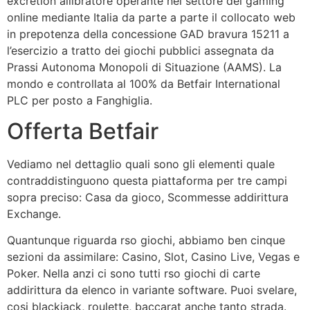
excretion allibratore operante nel settore del gaming
online mediante Italia da parte a parte il collocato web
in prepotenza della concessione GAD bravura 15211 a
l’esercizio a tratto dei giochi pubblici assegnata da
Prassi Autonoma Monopoli di Situazione (AAMS). La
mondo e controllata al 100% da Betfair International
PLC per posto a Fanghiglia.
Offerta Betfair
Vediamo nel dettaglio quali sono gli elementi quale
contraddistinguono questa piattaforma per tre campi
sopra preciso: Casa da gioco, Scommesse addirittura
Exchange.
Quantunque riguarda rso giochi, abbiamo ben cinque
sezioni da assimilare: Casino, Slot, Casino Live, Vegas e
Poker. Nella anzi ci sono tutti rso giochi di carte
addirittura da elenco in variante software. Puoi svelare,
cosi blackjack, roulette, baccarat anche tanto strada.