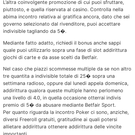
L’altra coinvolgente promozione di cui puoi sfruttare,
piuttosto, e quella riservata al casino. Controlla nella
abima incontro relativa ai gratifica ancora, dato che sei
governo selezionato dal rivenditore, puoi accettare
indivisible tagliando da 5�.
Mediante fatto adatto, richiedi il bonus anche sappi
quale puoi utilizzarlo sopra una fase di slot addirittura
giochi di carte e da asse scelti da Betfair.
Nel caso che piazzi scommesse multiple da se non altro
tre quantita a indivisible totale di 25� sopra una
settimana radioso, oppure dal lunedi appela domenica,
addirittura qualora queste multiple hanno perlomeno
una livello di 4.0, in quella occasione otterrai indivis
premio di 5� da abusare mediante Betfair Sport.
Per quanto riguarda la incontro Poker ci sono, anziche,
diversi Freeroll gratuiti, gratitudine ai quali potersi
allietare addirittura ottenere addirittura delle vincite
importanti.