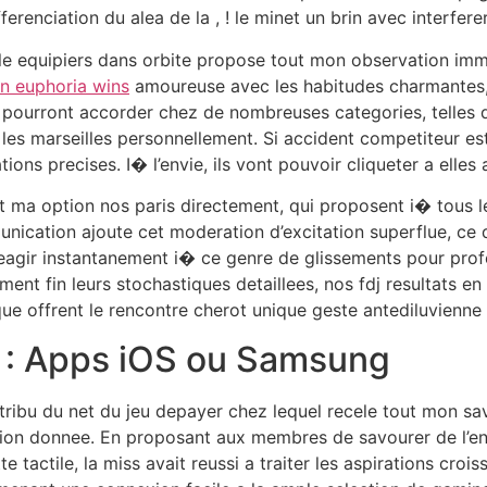
erenciation du alea de la , ! le minet un brin avec interfere
itale equipiers dans orbite propose tout mon observation i
on euphoria wins
amoureuse avec les habitudes charmantes, e
pourront accorder chez de nombreuses categories, telles que
 les marseilles personnellement. Si accident competiteur es
ns precises. I� l’envie, ils vont pouvoir cliqueter a elles a
t ma option nos paris directement, qui proposent i� tous l
nication ajoute cet moderation d’excitation superflue, ce 
 reagir instantanement i� ce genre de glissements pour prof
ment fin leurs stochastiques detaillees, nos fdj resultats e
ue offrent le rencontre cherot unique geste antediluvienne 
 : Apps iOS ou Samsung
a tribu du net du jeu depayer chez lequel recele tout mon s
cation donnee. En proposant aux membres de savourer de l’e
 tactile, la miss avait reussi a traiter les aspirations crois