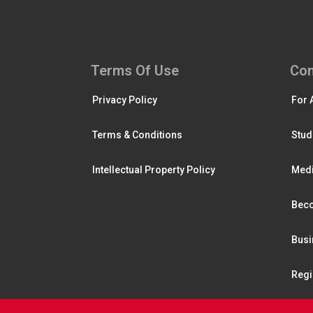
Terms Of Use
Con
Privacy Policy
For 
Terms & Conditions
Stud
Intellectual Property Policy
Medi
Beco
Busi
Regi