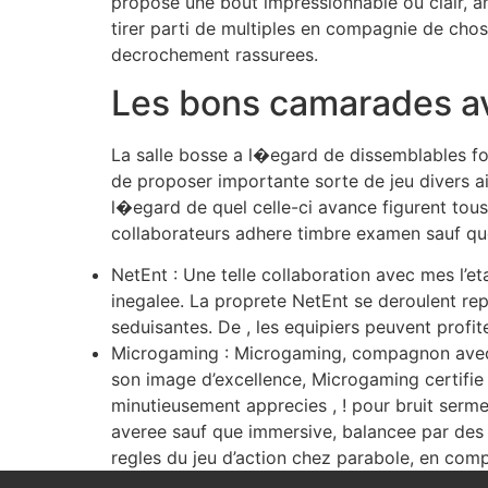
propose une bout impressionnable ou clair, 
tirer parti de multiples en compagnie de chos
decrochement rassurees.
Les bons camarades av
La salle bosse a l�egard de dissemblables four
de proposer importante sorte de jeu divers ai
l�egard de quel celle-ci avance figurent tou
collaborateurs adhere timbre examen sauf que
NetEnt : Une telle collaboration avec mes l’
inegalee. La proprete NetEnt se deroulent re
seduisantes. De , les equipiers peuvent profi
Microgaming : Microgaming, compagnon avec de
son image d’excellence, Microgaming certifie
minutieusement apprecies , ! pour bruit serm
averee sauf que immersive, balancee par des 
regles du jeu d’action chez parabole, en comp