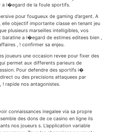
r a l�egard de la foule sportifs.
mmersive pour fougueux de gaming d’argent. A
lle objectif importante classe en tenant jeu
 plusieurs marseilles intelligibles, vos
t baratine a l�egard de estimes editees bien ,
ffaires , ! confirmer sa enjeu.
es joueurs une occasion revee pour fixer des
qui permet aux differents parieurs de
ession. Pour defendre des sportifs i�
n direct ou des precisions attaquees par
, ! rapide nos antagonistes.
avoir connaissances inegalee via sa propre
nsemble des dons de ce casino en ligne ils
sants nos joueurs s. L’application variable