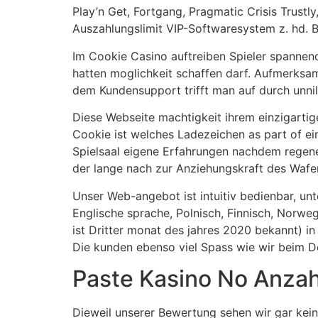
Play’n Get, Fortgang, Pragmatic Crisis Trustl
Auszahlungslimit VIP-Softwaresystem z. hd. 
Im Cookie Casino auftreiben Spieler spannen
hatten moglichkeit schaffen darf. Aufmerksa
dem Kundensupport trifft man auf durch unnils
Diese Webseite machtigkeit ihrem einzigarti
Cookie ist welches Ladezeichen as part of ein 
Spielsaal eigene Erfahrungen nachdem regen
der lange nach zur Anziehungskraft des Wafer
Unser Web-angebot ist intuitiv bedienbar, unt
Englische sprache, Polnisch, Finnisch, Norweg
ist Dritter monat des jahres 2020 bekannt) in
Die kunden ebenso viel Spass wie wir beim D
Paste Kasino No Anza
Dieweil unserer Bewertung sehen wir gar kei