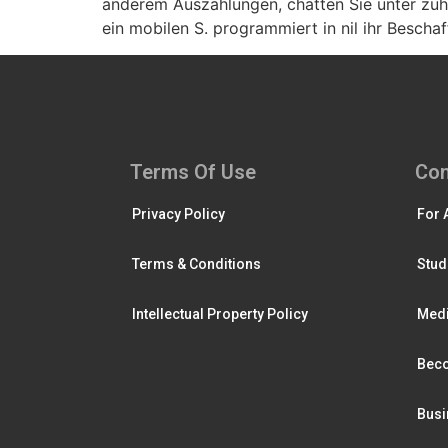
anderem Auszahlungen, chatten Sie unter zuh
ein mobilen S. programmiert in nil ihr Beschaff
Terms Of Use
Con
Privacy Policy
For 
Terms & Conditions
Stud
Intellectual Property Policy
Medi
Beco
Busi