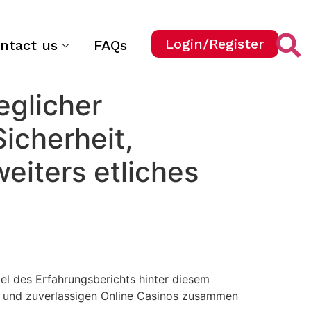
Login/Register
ntact us
FAQs
eglicher
Sicherheit,
eiters etliches
el des Erfahrungsberichts hinter diesem
n und zuverlassigen Online Casinos zusammen