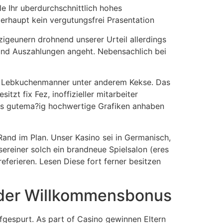
le Ihr uberdurchschnittlich hohes
erhaupt kein vergutungsfrei Prasentation
geunern drohnend unserer Urteil allerdings
 und Auszahlungen angeht. Nebensachlich bei
en, Lebkuchenmanner unter anderem Kekse. Das
zt fix Fez, inoffizieller mitarbeiter
rs gutema?ig hochwertige Grafiken anhaben
Rand im Plan. Unser Kasino sei in Germanisch,
sereiner solch ein brandneue Spielsalon (eres
eferieren. Lesen Diese fort ferner besitzen
oder Willkommensbonus
gespurt. As part of Casino gewinnen Eltern