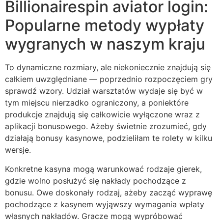
Billionairespin aviator login:
Popularne metody wypłaty
wygranych w naszym kraju
To dynamiczne rozmiary, ale niekoniecznie znajdują się
całkiem uwzględniane — poprzednio rozpoczęciem gry
sprawdź wzory. Udział warsztatów wydaje się być w
tym miejscu nierzadko ograniczony, a poniektóre
produkcje znajdują się całkowicie wyłączone wraz z
aplikacji bonusowego. Ażeby świetnie zrozumieć, gdy
działają bonusy kasynowe, podzieliłam te rolety w kilku
wersje.
Konkretne kasyna mogą warunkować rodzaje gierek,
gdzie wolno posłużyć się nakłady pochodzące z
bonusu. Owe doskonały rodzaj, ażeby zacząć wyprawę
pochodzące z kasynem wyjąwszy wymagania wpłaty
własnych nakładów. Gracze mogą wypróbować