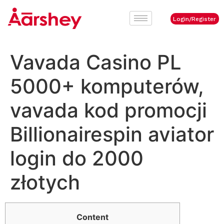
Login/Register
Vavada Casino PL
5000+ komputerów,
vavada kod promocji
Billionairespin aviator
login do 2000
złotych
Content