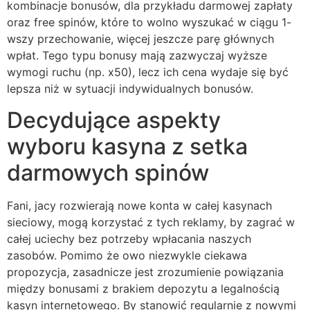
kombinacje bonusów, dla przykładu darmowej zapłaty
oraz free spinów, które to wolno wyszukać w ciągu 1-
wszy przechowanie, więcej jeszcze parę głównych
wpłat. Tego typu bonusy mają zazwyczaj wyższe
wymogi ruchu (np. x50), lecz ich cena wydaje się być
lepsza niż w sytuacji indywidualnych bonusów.
Decydujące aspekty
wyboru kasyna z setka
darmowych spinów
Fani, jacy rozwierają nowe konta w całej kasynach
sieciowy, mogą korzystać z tych reklamy, by zagrać w
całej uciechy bez potrzeby wpłacania naszych
zasobów. Pomimo że owo niezwykle ciekawa
propozycja, zasadnicze jest zrozumienie powiązania
między bonusami z brakiem depozytu a legalnością
kasyn internetowego. By stanowić regularnie z nowymi