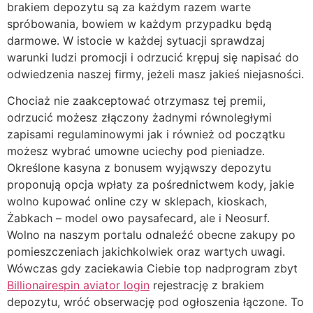
brakiem depozytu są za każdym razem warte
spróbowania, bowiem w każdym przypadku będą
darmowe. W istocie w każdej sytuacji sprawdzaj
warunki ludzi promocji i odrzucić krępuj się napisać do
odwiedzenia naszej firmy, jeżeli masz jakieś niejasności.
Chociaż nie zaakceptować otrzymasz tej premii,
odrzucić możesz złączony żadnymi równoległymi
zapisami regulaminowymi jak i również od początku
możesz wybrać umowne uciechy pod pieniadze.
Określone kasyna z bonusem wyjąwszy depozytu
proponują opcja wpłaty za pośrednictwem kody, jakie
wolno kupować online czy w sklepach, kioskach,
Żabkach – model owo paysafecard, ale i Neosurf.
Wolno na naszym portalu odnaleźć obecne zakupy po
pomieszczeniach jakichkolwiek oraz wartych uwagi.
Wówczas gdy zaciekawia Ciebie top nadprogram zbyt
Billionairespin aviator login
rejestrację z brakiem
depozytu, wróć obserwację pod ogłoszenia łączone. To