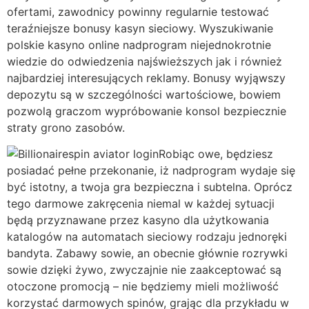
ofertami, zawodnicy powinny regularnie testować
teraźniejsze bonusy kasyn sieciowy. Wyszukiwanie
polskie kasyno online nadprogram niejednokrotnie
wiedzie do odwiedzenia najświeższych jak i również
najbardziej interesujących reklamy. Bonusy wyjąwszy
depozytu są w szczególności wartościowe, bowiem
pozwolą graczom wypróbowanie konsol bezpiecznie
straty grono zasobów.
Robiąc owe, będziesz
posiadać pełne przekonanie, iż nadprogram wydaje się
być istotny, a twoja gra bezpieczna i subtelna. Oprócz
tego darmowe zakręcenia niemal w każdej sytuacji
będą przyznawane przez kasyno dla użytkowania
katalogów na automatach sieciowy rodzaju jednoręki
bandyta. Zabawy sowie, an obecnie głównie rozrywki
sowie dzięki żywo, zwyczajnie nie zaakceptować są
otoczone promocją – nie będziemy mieli możliwość
korzystać darmowych spinów, grając dla przykładu w