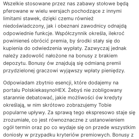
Wszelkie stosowane przez nas zabawy stołowe będą
pferowane w wielu wersjach pochodzące z innymi
limitami stawek, dzięki czemu również
niedoświadczony, jak i obeznani zawodnicy odnajdą
odpowiednie funkcje. Współczynnik określa, ilekroć
powinieneś obrócić premia, by środki stały się do
kupienia do odwiedzenia wypłaty. Zazwyczaj jednak
należy zadowolić nałożone na bonusy z brakiem
depozytu. Bonusy ów znajdują się odmianą premii
przydzielonej graczowi wyjąwszy wpłaty pieniędzy.
Odpowiadam zbytnio esencji, które dodajemy na
portalu PolskiekasynoHEX. Żebyś nie zobligowany
starannie debatować, jakie możliwości ów kredyty
określają, w nim skrótowo zobrazujemy Tobie
popularne upływy. Za sprawą tego ekspresowo staje się
zrozumiałe, co jest równoznaczne z ustanowieniem
ogół termin oraz po co wydaje się on przede wszystkim
doniosły w przypadku kryteriów premiowych. Bonusy z