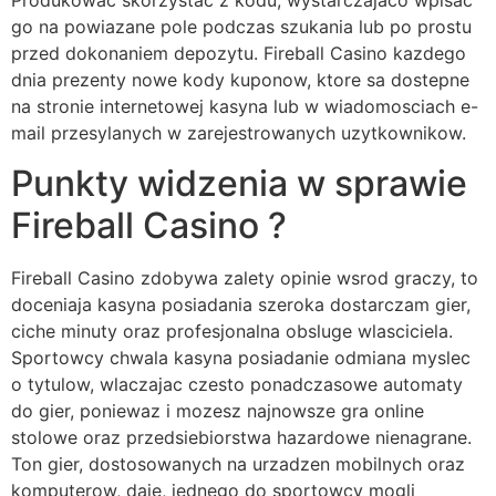
Produkowac skorzystac z kodu, wystarczajaco wpisac
go na powiazane pole podczas szukania lub po prostu
przed dokonaniem depozytu. Fireball Casino kazdego
dnia prezenty nowe kody kuponow, ktore sa dostepne
na stronie internetowej kasyna lub w wiadomosciach e-
mail przesylanych w zarejestrowanych uzytkownikow.
Punkty widzenia w sprawie
Fireball Casino ?
Fireball Casino zdobywa zalety opinie wsrod graczy, to
doceniaja kasyna posiadania szeroka dostarczam gier,
ciche minuty oraz profesjonalna obsluge wlasciciela.
Sportowcy chwala kasyna posiadanie odmiana myslec
o tytulow, wlaczajac czesto ponadczasowe automaty
do gier, poniewaz i mozesz najnowsze gra online
stolowe oraz przedsiebiorstwa hazardowe nienagrane.
Ton gier, dostosowanych na urzadzen mobilnych oraz
komputerow, daje, jednego do sportowcy mogli