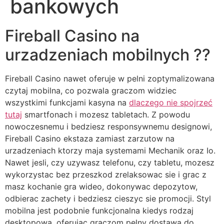
bankowych
Fireball Casino na
urzadzeniach mobilnych ??
Fireball Casino nawet oferuje w pelni zoptymalizowana
czytaj mobilna, co pozwala graczom widziec
wszystkimi funkcjami kasyna na
dlaczego nie spojrzeć
tutaj
smartfonach i mozesz tabletach. Z powodu
nowoczesnemu i bedziesz responsywnemu designowi,
Fireball Casino ekstaza zamiast zarzutow na
urzadzeniach ktorzy maja systemami Mechanik oraz Io.
Nawet jesli, czy uzywasz telefonu, czy tabletu, mozesz
wykorzystac bez przeszkod zrelaksowac sie i grac z
masz kochanie gra wideo, dokonywac depozytow,
odbierac zachety i bedziesz cieszyc sie promocji. Styl
mobilna jest podobnie funkcjonalna kiedys rodzaj
desktopowa, oferujac graczom pelny dostawa do