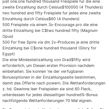
just one.one hundred thousand Freispiele fur die eine
zweite Einzahlung durch Celsius$100000 (4 Thunders)
two hundred and fifty Freispiele fur jedes eine zweite
Einzahlung durch Celsius$60 (4 thunders)
500 Freispiele via einem 3x-Encourage pro die eine
dritte Einzahlung bei C$two hundred fifty (Magnum
Opus)
500 For free Spins via dm 2x-Produces je eine dritte
Einzahlung bei C$one hundred thousand (Glory for
Egypt)
Die eine Mindesteinzahlung von Grad$fifty wird
erforderlich, um Diesen ersten Provision nachdem
einbehalten. Sie konnen ‘ne der verfugbaren
Bonusoptionen in der Einzahlungsseite bestimmen,
damit das Offerte nach powern. Die Wettanforderungen
z. hd. Gewinne leer Freispielen sie sind 60 Fleck,
unterdessen fur jedes diesseitigen hundred%-Bonus
nachfolgende Wettanforderungen 70 Mal eignen.