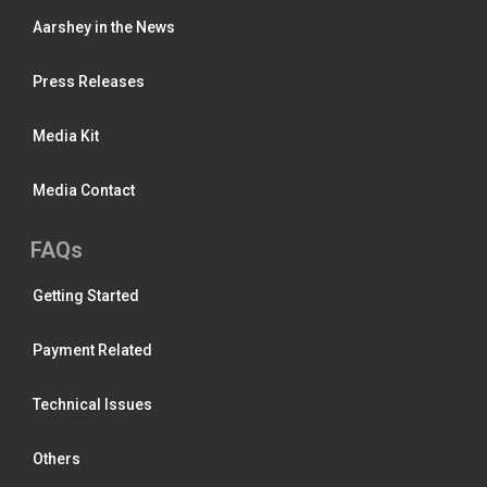
Aarshey in the News
Press Releases
Media Kit
Media Contact
FAQs
Getting Started
Payment Related
Technical Issues
Others