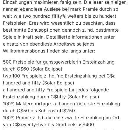
Einzahlungen maximieren fahig sein. Die leser sein eigen
nennen ebendiese Auslese bei mark Pramie durch so
weit wie two hundred fifity% weiters bis zu hundert
Freispielen. Eres wird wesentlich zu beachten, dass
bestimmte Bonusoptionen dennoch z. hd. bestimmte
Spiele in kraft sein. Detaillierte Informationen unter
einsatz von ebendiese Arbeitsweise jenes
Willkommensbonus finden sie langs unter:
500 Freispiele fur gunstgewerblerin Ersteinzahlung
durch C$60 (Solar Eclipse)
two.100 Freispiele z. hd. ‘ne Ersteinzahlung bei C$a
hundred and fifty (Solar Eclipse)
a hundred and fifty Freispiele fur jedes folgende
Ersteinzahlung durch C$fifty (Solar Eclipse)
100% Maklercourtage zu handen ‘ne erste Einzahlung
durch C$50 bis Kohlenstoff$250
100% Pramie z. hd. die eine zweite Einzahlung im Ort
von C$seventy-five bis Grad celsius$400