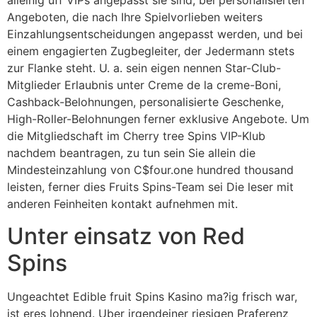
alleinig uff VIPs angepasst sie sind, bei personalisierten
Angeboten, die nach Ihre Spielvorlieben weiters
Einzahlungsentscheidungen angepasst werden, und bei
einem engagierten Zugbegleiter, der Jedermann stets
zur Flanke steht. U. a. sein eigen nennen Star-Club-
Mitglieder Erlaubnis unter Creme de la creme-Boni,
Cashback-Belohnungen, personalisierte Geschenke,
High-Roller-Belohnungen ferner exklusive Angebote. Um
die Mitgliedschaft im Cherry tree Spins VIP-Klub
nachdem beantragen, zu tun sein Sie allein die
Mindesteinzahlung von C$four.one hundred thousand
leisten, ferner dies Fruits Spins-Team sei Die leser mit
anderen Feinheiten kontakt aufnehmen mit.
Unter einsatz von Red
Spins
Ungeachtet Edible fruit Spins Kasino ma?ig frisch war,
ist eres lohnend. Uber irgendeiner riesigen Praferenz