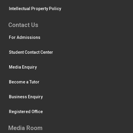
Intellectual Property Policy
Contact Us
For Admissions
Student Contact Center
Media Enquiry
Become a Tutor
Business Enquiry
Registered Office
Media Room