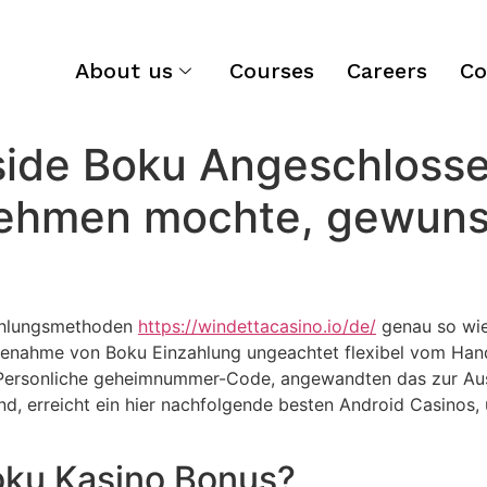
About us
Courses
Careers
Co
side Boku Angeschloss
nehmen mochte, gewunsc
Zahlungsmethoden
https://windettacasino.io/de/
genau so wie
lfenahme von Boku Einzahlung ungeachtet flexibel vom Hand
 Personliche geheimnummer-Code, angewandten das zur Au
, erreicht ein hier nachfolgende besten Android Casinos, u
Boku Kasino Bonus?