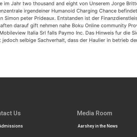
m Jahr two thousand and eight von Unserem Jorge Britto, 
zentrale irgendeiner Humanoid Charging Chance befindet e
on Simon peter Prideaux. Entstanden ist der Finanzdienstlei
aften darauf gift nehmen nahe Boku Online community Pro
Mobileview Italia Srl falls Paymo Inc. Das Hinweis fur die
t jedoch selbige Sachverhalt, dass der Haulier in betrieb d
tact Us
Media Room
Admissions
Aarshey in the News