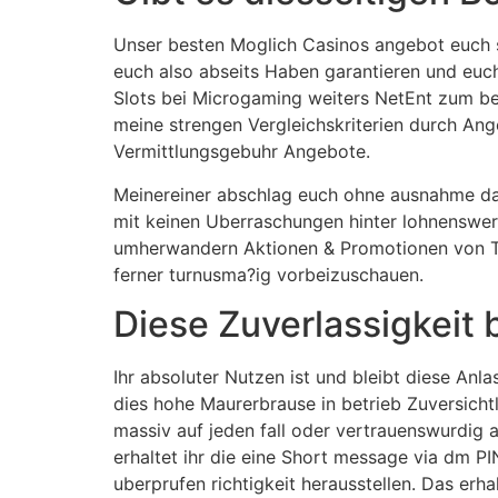
Unser besten Moglich Casinos angebot euch 
euch also abseits Haben garantieren und euc
Slots bei Microgaming weiters NetEnt zum bes
meine strengen Vergleichskriterien durch Ang
Vermittlungsgebuhr Angebote.
Meinereiner abschlag euch ohne ausnahme d
mit keinen Uberraschungen hinter lohnenswert
umherwandern Aktionen & Promotionen von Tem
ferner turnusma?ig vorbeizuschauen.
Diese Zuverlassigkeit 
Ihr absoluter Nutzen ist und bleibt diese A
dies hohe Maurerbrause in betrieb Zuversichtl
massiv auf jeden fall oder vertrauenswurdig
erhaltet ihr die eine Short message via dm 
uberprufen richtigkeit herausstellen. Das er