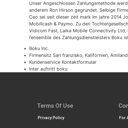
Unser Angeschlossen Zahlungsmethode werde i
anderem Ron Hirson gegrundet. Selbige Firmen
Ceo sei seit dieser zeit mark Im jahre 2014 J
Mobillcash & Paymo. Zu den Tochtergesellsch
Vidicom Fast, Laika Mobile Connectivity Ltd, 
l’ensemble des Zahlungsdienstleisters Boku is
Boku Inc.
Firmensitz San franzisko, Kalifornien, Amiland
Kundenservice Kontaktformular
Inter auftritt boku
Terms Of Use
Con
Privacy Policy
For 