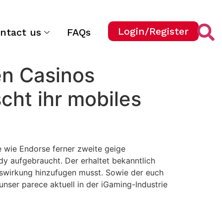
Login/Register
ntact us
FAQs
en Casinos
ht ihr mobiles
 wie Endorse ferner zweite geige
y aufgebraucht. Der erhaltet bekanntlich
swirkung hinzufugen musst. Sowie der euch
nser parece aktuell in der iGaming-Industrie