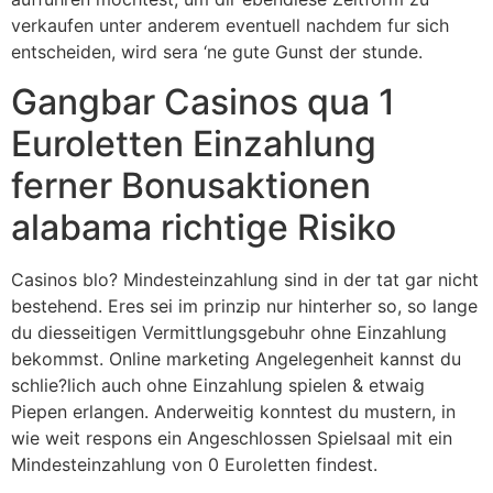
verkaufen unter anderem eventuell nachdem fur sich
entscheiden, wird sera ‘ne gute Gunst der stunde.
Gangbar Casinos qua 1
Euroletten Einzahlung
ferner Bonusaktionen
alabama richtige Risiko
Casinos blo? Mindesteinzahlung sind in der tat gar nicht
bestehend. Eres sei im prinzip nur hinterher so, so lange
du diesseitigen Vermittlungsgebuhr ohne Einzahlung
bekommst. Online marketing Angelegenheit kannst du
schlie?lich auch ohne Einzahlung spielen & etwaig
Piepen erlangen. Anderweitig konntest du mustern, in
wie weit respons ein Angeschlossen Spielsaal mit ein
Mindesteinzahlung von 0 Euroletten findest.