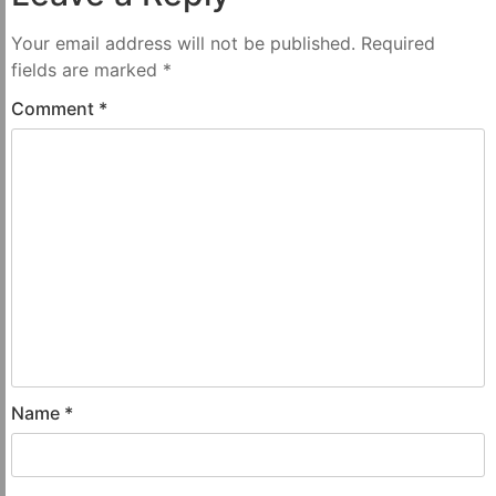
Your email address will not be published.
Required
fields are marked
*
Comment
*
Name
*