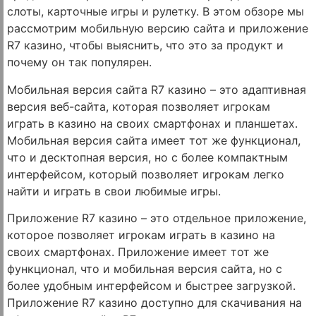
слоты, карточные игры и рулетку. В этом обзоре мы
рассмотрим мобильную версию сайта и приложение
R7 казино, чтобы выяснить, что это за продукт и
почему он так популярен.
Мобильная версия сайта R7 казино – это адаптивная
версия веб-сайта, которая позволяет игрокам
играть в казино на своих смартфонах и планшетах.
Мобильная версия сайта имеет тот же функционал,
что и десктопная версия, но с более компактным
интерфейсом, который позволяет игрокам легко
найти и играть в свои любимые игры.
Приложение R7 казино – это отдельное приложение,
которое позволяет игрокам играть в казино на
своих смартфонах. Приложение имеет тот же
функционал, что и мобильная версия сайта, но с
более удобным интерфейсом и быстрее загрузкой.
Приложение R7 казино доступно для скачивания на