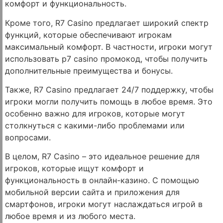
комфорт и функциональность.
Кроме того, R7 Casino предлагает широкий спектр
функций, которые обеспечивают игрокам
максимальный комфорт. В частности, игроки могут
использовать р7 casino промокод, чтобы получить
дополнительные преимущества и бонусы.
Также, R7 Casino предлагает 24/7 поддержку, чтобы
игроки могли получить помощь в любое время. Это
особенно важно для игроков, которые могут
столкнуться с какими-либо проблемами или
вопросами.
В целом, R7 Casino – это идеальное решение для
игроков, которые ищут комфорт и
функциональность в онлайн-казино. С помощью
мобильной версии сайта и приложения для
смартфонов, игроки могут наслаждаться игрой в
любое время и из любого места.