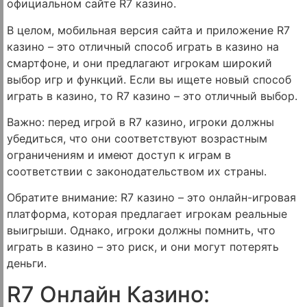
официальном сайте R7 казино.
В целом, мобильная версия сайта и приложение R7
казино – это отличный способ играть в казино на
смартфоне, и они предлагают игрокам широкий
выбор игр и функций. Если вы ищете новый способ
играть в казино, то R7 казино – это отличный выбор.
Важно: перед игрой в R7 казино, игроки должны
убедиться, что они соответствуют возрастным
ограничениям и имеют доступ к играм в
соответствии с законодательством их страны.
Обратите внимание: R7 казино – это онлайн-игровая
платформа, которая предлагает игрокам реальные
выигрыши. Однако, игроки должны помнить, что
играть в казино – это риск, и они могут потерять
деньги.
R7 Онлайн Казино: