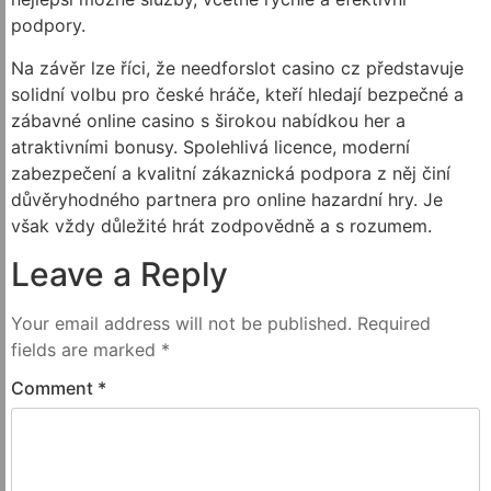
podpory.
Na závěr lze říci, že needforslot casino cz představuje
solidní volbu pro české hráče, kteří hledají bezpečné a
zábavné online casino s širokou nabídkou her a
atraktivními bonusy. Spolehlivá licence, moderní
zabezpečení a kvalitní zákaznická podpora z něj činí
důvěryhodného partnera pro online hazardní hry. Je
však vždy důležité hrát zodpovědně a s rozumem.
Leave a Reply
Your email address will not be published.
Required
fields are marked
*
Comment
*