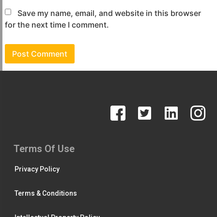
Save my name, email, and website in this browser
for the next time I comment.
Terms Of Use
Privacy Policy
Terms & Conditions