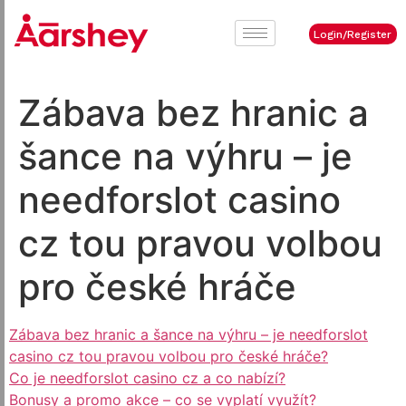
Login/Register
Zábava bez hranic a
šance na výhru – je
needforslot casino
cz tou pravou volbou
pro české hráče
Zábava bez hranic a šance na výhru – je needforslot
casino cz tou pravou volbou pro české hráče?
Co je needforslot casino cz a co nabízí?
Bonusy a promo akce – co se vyplatí využít?