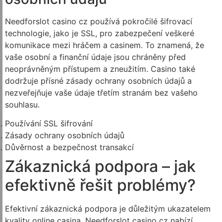
Needforslot casino cz používá pokročilé šifrovací
technologie, jako je SSL, pro zabezpečení veškeré
komunikace mezi hráčem a casinem. To znamená, že
vaše osobní a finanční údaje jsou chráněny před
neoprávněným přístupem a zneužitím. Casino také
dodržuje přísné zásady ochrany osobních údajů a
nezveřejňuje vaše údaje třetím stranám bez vašeho
souhlasu.
Používání SSL šifrování
Zásady ochrany osobních údajů
Důvěrnost a bezpečnost transakcí
Zákaznická podpora – jak
efektivně řešit problémy?
Efektivní zákaznická podpora je důležitým ukazatelem
kvality online casina. Needforslot casino cz nabízí