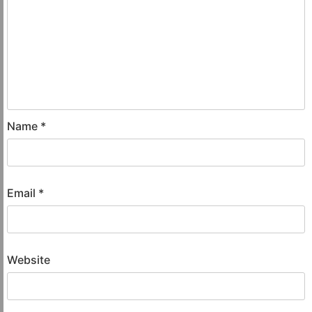
Name
*
Email
*
Website