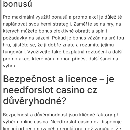
bonusů
Pro maximální využití bonusů a promo akcí je důležité
naplánovat svou herní strategii. Zaměřte se na hry, na
kterých můžete bonus efektivně obratit a splnit
požadavky na sázení. Pokud je bonus vázán na určitou
hru, ujistěte se, že ji dobře znáte a rozumíte jejímu
fungování. Využívejte také bezplatná roztočení a další
promo akce, které vám mohou přinést další šanci na
výhru.
Bezpečnost a licence – je
needforslot casino cz
důvěryhodné?
Bezpečnost a důvěryhodnost jsou klíčové faktory při
výběru online casina. Needforslot casino cz disponuje
licencí od renomovaného regulátora, což zaručuje, že