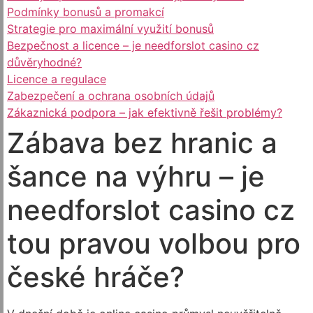
Podmínky bonusů a promakcí
Strategie pro maximální využití bonusů
Bezpečnost a licence – je needforslot casino cz
důvěryhodné?
Licence a regulace
Zabezpečení a ochrana osobních údajů
Zákaznická podpora – jak efektivně řešit problémy?
Zábava bez hranic a
šance na výhru – je
needforslot casino cz
tou pravou volbou pro
české hráče?