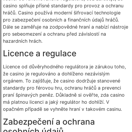
casino splňuje přísné standardy pro provoz a ochranu
hráčů. Casino používá moderní šifrovací technologie
pro zabezpečení osobních a finančních údajů hráčů.
Dále se zaměřuje na zodpovědné hraní a nabízí nástroje
pro sebeomezení a ochranu před závislostí na
hazardních hrách.
Licence a regulace
Licence od důvěryhodného regulátora je zárukou toho,
že casino je regulováno a dohlíženo nezávislým
orgánem. To zajišťuje, že casino dodržuje stanovené
standardy pro férovou hru, ochranu hráčů a prevenci
praní špinavých peněz. Důkladně si ověřte, zda casino
má platnou licenci a jaký regulátor ho dohlíží. V
opačném případě se vyhněte hraní v takovém casinu.
Zabezpečení a ochrana
osobních údajů